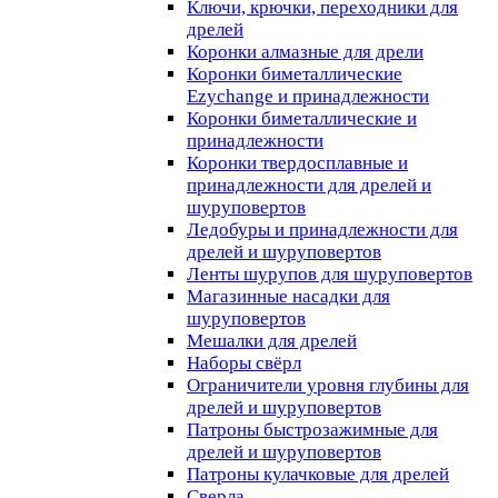
Ключи, крючки, переходники для
дрелей
Коронки алмазные для дрели
Коронки биметаллические
Ezychange и принадлежности
Коронки биметаллические и
принадлежности
Коронки твердосплавные и
принадлежности для дрелей и
шуруповертов
Ледобуры и принадлежности для
дрелей и шуруповертов
Ленты шурупов для шуруповертов
Магазинные насадки для
шуруповертов
Мешалки для дрелей
Наборы свёрл
Ограничители уровня глубины для
дрелей и шуруповертов
Патроны быстрозажимные для
дрелей и шуруповертов
Патроны кулачковые для дрелей
Сверла