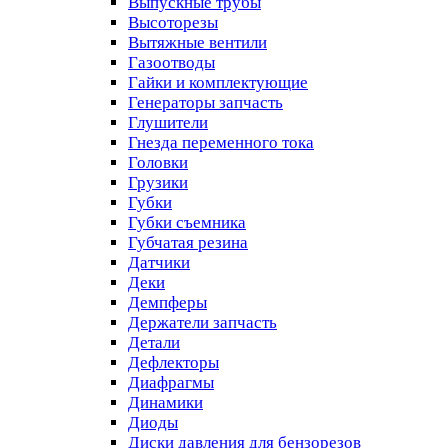
Выпускные трубы
Высоторезы
Вытяжные вентили
Газоотводы
Гайки и комплектующие
Генераторы запчасть
Глушители
Гнезда переменного тока
Головки
Грузики
Губки
Губки съемника
Губчатая резина
Датчики
Деки
Демпферы
Держатели запчасть
Детали
Дефлекторы
Диафрагмы
Динамики
Диоды
Диски давления для бензорезов