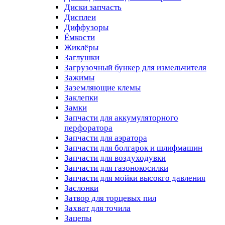
Диски запчасть
Дисплеи
Диффузоры
Ёмкости
Жиклёры
Заглушки
Загрузочный бункер для измельчителя
Зажимы
Заземляющие клемы
Заклепки
Замки
Запчасти для аккумуляторного
перфоратора
Запчасти для аэратора
Запчасти для болгарок и шлифмашин
Запчасти для воздуходувки
Запчасти для газонокосилки
Запчасти для мойки высокго давления
Заслонки
Затвор для торцевых пил
Захват для точила
Зацепы