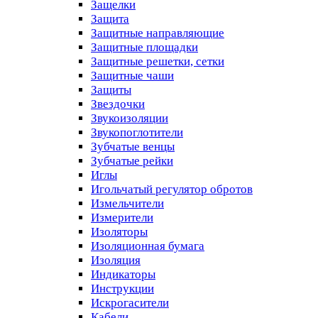
Защелки
Защита
Защитные направляющие
Защитные площадки
Защитные решетки, сетки
Защитные чаши
Защиты
Звездочки
Звукоизоляции
Звукопоглотители
Зубчатые венцы
Зубчатые рейки
Иглы
Игольчатый регулятор обротов
Измельчители
Измерители
Изоляторы
Изоляционная бумага
Изоляция
Индикаторы
Инструкции
Искрогасители
Кабели