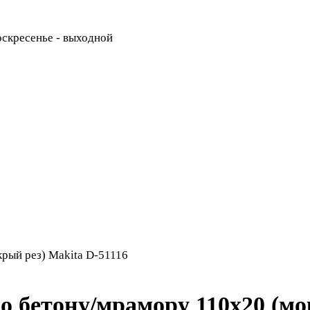
Воскресенье - выходной
рый рез) Makita D-51116
 бетону/мрамору 110x20 (мок