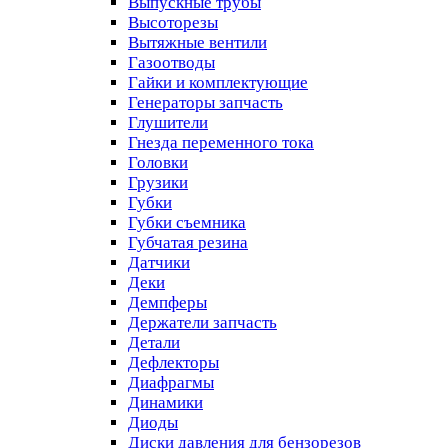
Выпускные трубы
Высоторезы
Вытяжные вентили
Газоотводы
Гайки и комплектующие
Генераторы запчасть
Глушители
Гнезда переменного тока
Головки
Грузики
Губки
Губки съемника
Губчатая резина
Датчики
Деки
Демпферы
Держатели запчасть
Детали
Дефлекторы
Диафрагмы
Динамики
Диоды
Диски давления для бензорезов