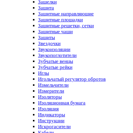
Защелки
Защита
Защитные направляющие
Защитные площадки
Защитные решетки, сетки
Защитные чаши
Защиты
Звездочки
Звукоизоляции
Звукопоглотители
Зубчатые венцы
Зубчатые рейки
Иглы
Игольчатый регулятор обротов
Измельчители
Измерители
Изоляторы
Изоляционная бумага
Изоляция
Индикаторы
Инструкции
Искрогасители
Кабели