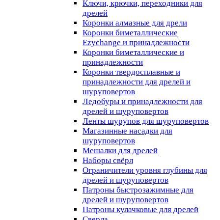
Ключи, крючки, переходники для
дрелей
Коронки алмазные для дрели
Коронки биметаллические
Ezychange и принадлежности
Коронки биметаллические и
принадлежности
Коронки твердосплавные и
принадлежности для дрелей и
шуруповертов
Ледобуры и принадлежности для
дрелей и шуруповертов
Ленты шурупов для шуруповертов
Магазинные насадки для
шуруповертов
Мешалки для дрелей
Наборы свёрл
Ограничители уровня глубины для
дрелей и шуруповертов
Патроны быстрозажимные для
дрелей и шуруповертов
Патроны кулачковые для дрелей
Сверла