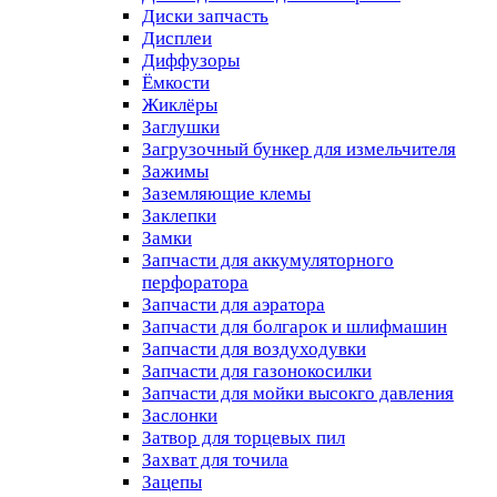
Диски запчасть
Дисплеи
Диффузоры
Ёмкости
Жиклёры
Заглушки
Загрузочный бункер для измельчителя
Зажимы
Заземляющие клемы
Заклепки
Замки
Запчасти для аккумуляторного
перфоратора
Запчасти для аэратора
Запчасти для болгарок и шлифмашин
Запчасти для воздуходувки
Запчасти для газонокосилки
Запчасти для мойки высокго давления
Заслонки
Затвор для торцевых пил
Захват для точила
Зацепы