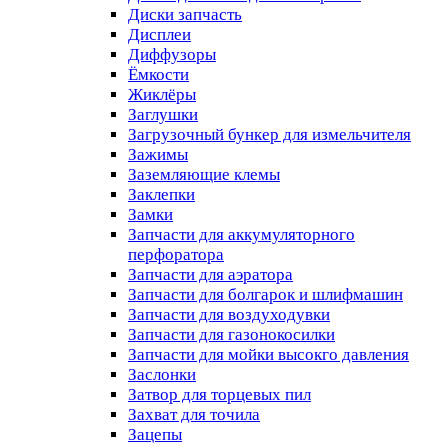
Диски запчасть
Дисплеи
Диффузоры
Ёмкости
Жиклёры
Заглушки
Загрузочный бункер для измельчителя
Зажимы
Заземляющие клемы
Заклепки
Замки
Запчасти для аккумуляторного
перфоратора
Запчасти для аэратора
Запчасти для болгарок и шлифмашин
Запчасти для воздуходувки
Запчасти для газонокосилки
Запчасти для мойки высокго давления
Заслонки
Затвор для торцевых пил
Захват для точила
Зацепы