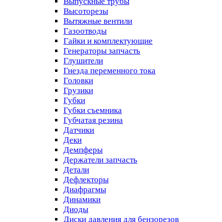
Выпускные трубы
Высоторезы
Вытяжные вентили
Газоотводы
Гайки и комплектующие
Генераторы запчасть
Глушители
Гнезда переменного тока
Головки
Грузики
Губки
Губки съемника
Губчатая резина
Датчики
Деки
Демпферы
Держатели запчасть
Детали
Дефлекторы
Диафрагмы
Динамики
Диоды
Диски давления для бензорезов