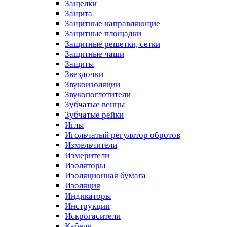
Защелки
Защита
Защитные направляющие
Защитные площадки
Защитные решетки, сетки
Защитные чаши
Защиты
Звездочки
Звукоизоляции
Звукопоглотители
Зубчатые венцы
Зубчатые рейки
Иглы
Игольчатый регулятор обротов
Измельчители
Измерители
Изоляторы
Изоляционная бумага
Изоляция
Индикаторы
Инструкции
Искрогасители
Кабели