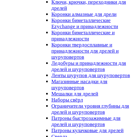
Ключи, крючки, переходники для
дрелей
Коронки алмазные для дрели
Коронки биметаллические
Ezychange и принадлежности
Коронки биметаллические и
принадлежности
Коронки твердосплавные и
принадлежности для дрелей и
шуруповертов
Ледобуры и принадлежности для
дрелей и шуруповертов
Ленты шурупов для шуруповертов
Магазинные насадки для
шуруповертов
Мешалки для дрелей
Наборы свёрл
Ограничители уровня глубины для
дрелей и шуруповертов
Патроны быстрозажимные для
дрелей и шуруповертов
Патроны кулачковые для дрелей
Сверла