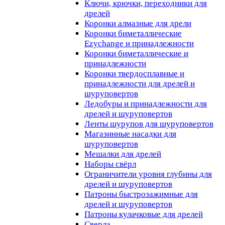
Ключи, крючки, переходники для
дрелей
Коронки алмазные для дрели
Коронки биметаллические
Ezychange и принадлежности
Коронки биметаллические и
принадлежности
Коронки твердосплавные и
принадлежности для дрелей и
шуруповертов
Ледобуры и принадлежности для
дрелей и шуруповертов
Ленты шурупов для шуруповертов
Магазинные насадки для
шуруповертов
Мешалки для дрелей
Наборы свёрл
Ограничители уровня глубины для
дрелей и шуруповертов
Патроны быстрозажимные для
дрелей и шуруповертов
Патроны кулачковые для дрелей
Сверла