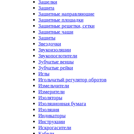
Защелки
Защита
Защитные направляющие
Защитные площадки
Защитные решетки, сетки
Защитные чаши
Защиты
Звездочки
Звукоизоляции
Звукопоглотители
Зубчатые венцы
Зубчатые рейки
Иглы
Игольчатый регулятор обротов
Измельчители
Измерители
Изоляторы
Изоляционная бумага
Изоляция
Индикаторы
Инструкции
Искрогасители
Кабели