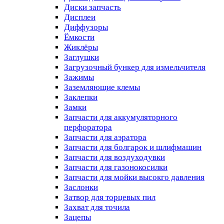
Диски запчасть
Дисплеи
Диффузоры
Ёмкости
Жиклёры
Заглушки
Загрузочный бункер для измельчителя
Зажимы
Заземляющие клемы
Заклепки
Замки
Запчасти для аккумуляторного
перфоратора
Запчасти для аэратора
Запчасти для болгарок и шлифмашин
Запчасти для воздуходувки
Запчасти для газонокосилки
Запчасти для мойки высокго давления
Заслонки
Затвор для торцевых пил
Захват для точила
Зацепы