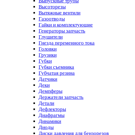
Выпускные трубы
Высоторезы
Вытяжные вентили
Газоотводы
Гайки и комплектующие
Генераторы запчасть
Глушители
Гнезда переменного тока
Головки
Грузики
Губки
Губки съемника
Губчатая резина
Датчики
Деки
Демпферы
Держатели запчасть
Детали
Дефлекторы
Диафрагмы
Динамики
Диоды
Диски давления для бензорезов