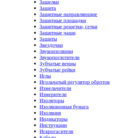
Защелки
Защита
Защитные направляющие
Защитные площадки
Защитные решетки, сетки
Защитные чаши
Защиты
Звездочки
Звукоизоляции
Звукопоглотители
Зубчатые венцы
Зубчатые рейки
Иглы
Игольчатый регулятор обротов
Измельчители
Измерители
Изоляторы
Изоляционная бумага
Изоляция
Индикаторы
Инструкции
Искрогасители
Кабели