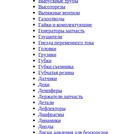
Выпускные трубы
Высоторезы
Вытяжные вентили
Газоотводы
Гайки и комплектующие
Генераторы запчасть
Глушители
Гнезда переменного тока
Головки
Грузики
Губки
Губки съемника
Губчатая резина
Датчики
Деки
Демпферы
Держатели запчасть
Детали
Дефлекторы
Диафрагмы
Динамики
Диоды
Диски давления для бензорезов