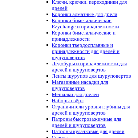
Ключи, крючки, переходники для
дрелей
Коронки алмазные для дрели
Коронки биметаллические
Ezychange и принадлежности
Коронки биметаллические и
принадлежности
Коронки твердосплавные и
принадлежности для дрелей и
шуруповертов
Ледобуры и принадлежности для
дрелей и шуруповертов
Ленты шурупов для шуруповертов
Магазинные насадки для
шуруповертов
Мешалки для дрелей
Наборы свёрл
Ограничители уровня глубины для
дрелей и шуруповертов
Патроны быстрозажимные для
дрелей и шуруповертов
Патроны кулачковые для дрелей
Сверла