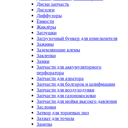
Диски запчасть
Дисплеи
Диффузоры
Ёмкости
Жиклёры
Заглушки
Загрузочный бункер для измельчителя
Зажимы
Заземляющие клемы
Заклепки
Замки
Запчасти для аккумуляторного
перфоратора
Запчасти для аэратора
Запчасти для болгарок и шлифмашин
Запчасти для воздуходувки
Запчасти для газонокосилки
Запчасти для мойки высокго давления
Заслонки
Затвор для торцевых пил
Захват для точила
Зацепы