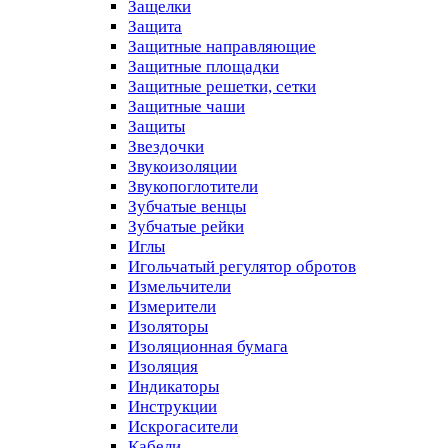
Защелки
Защита
Защитные направляющие
Защитные площадки
Защитные решетки, сетки
Защитные чаши
Защиты
Звездочки
Звукоизоляции
Звукопоглотители
Зубчатые венцы
Зубчатые рейки
Иглы
Игольчатый регулятор обротов
Измельчители
Измерители
Изоляторы
Изоляционная бумага
Изоляция
Индикаторы
Инструкции
Искрогасители
Кабели