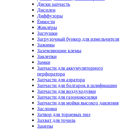
Диски запчасть
Дисплеи
Диффузоры
Ёмкости
Жиклёры
Заглушки
Загрузочный бункер для измельчителя
Зажимы
Заземляющие клемы
Заклепки
Замки
Запчасти для аккумуляторного
перфоратора
Запчасти для аэратора
Запчасти для болгарок и шлифмашин
Запчасти для воздуходувки
Запчасти для газонокосилки
Запчасти для мойки высокго давления
Заслонки
Затвор для торцевых пил
Захват для точила
Зацепы