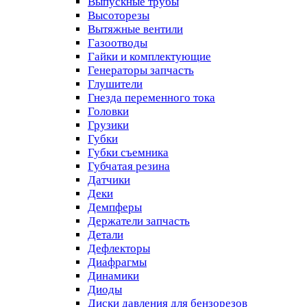
Выпускные трубы
Высоторезы
Вытяжные вентили
Газоотводы
Гайки и комплектующие
Генераторы запчасть
Глушители
Гнезда переменного тока
Головки
Грузики
Губки
Губки съемника
Губчатая резина
Датчики
Деки
Демпферы
Держатели запчасть
Детали
Дефлекторы
Диафрагмы
Динамики
Диоды
Диски давления для бензорезов