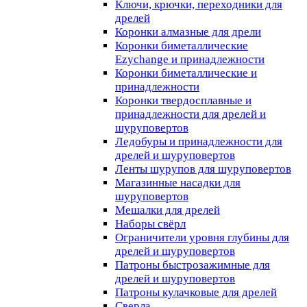
Ключи, крючки, переходники для
дрелей
Коронки алмазные для дрели
Коронки биметаллические
Ezychange и принадлежности
Коронки биметаллические и
принадлежности
Коронки твердосплавные и
принадлежности для дрелей и
шуруповертов
Ледобуры и принадлежности для
дрелей и шуруповертов
Ленты шурупов для шуруповертов
Магазинные насадки для
шуруповертов
Мешалки для дрелей
Наборы свёрл
Ограничители уровня глубины для
дрелей и шуруповертов
Патроны быстрозажимные для
дрелей и шуруповертов
Патроны кулачковые для дрелей
Сверла