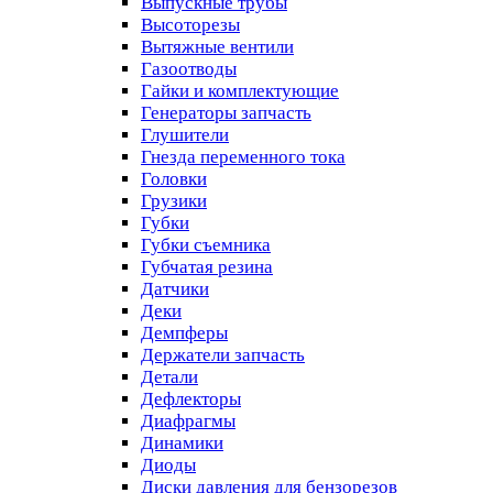
Выпускные трубы
Высоторезы
Вытяжные вентили
Газоотводы
Гайки и комплектующие
Генераторы запчасть
Глушители
Гнезда переменного тока
Головки
Грузики
Губки
Губки съемника
Губчатая резина
Датчики
Деки
Демпферы
Держатели запчасть
Детали
Дефлекторы
Диафрагмы
Динамики
Диоды
Диски давления для бензорезов