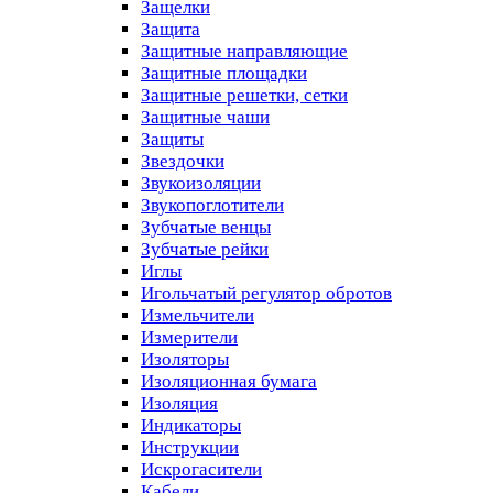
Защелки
Защита
Защитные направляющие
Защитные площадки
Защитные решетки, сетки
Защитные чаши
Защиты
Звездочки
Звукоизоляции
Звукопоглотители
Зубчатые венцы
Зубчатые рейки
Иглы
Игольчатый регулятор обротов
Измельчители
Измерители
Изоляторы
Изоляционная бумага
Изоляция
Индикаторы
Инструкции
Искрогасители
Кабели