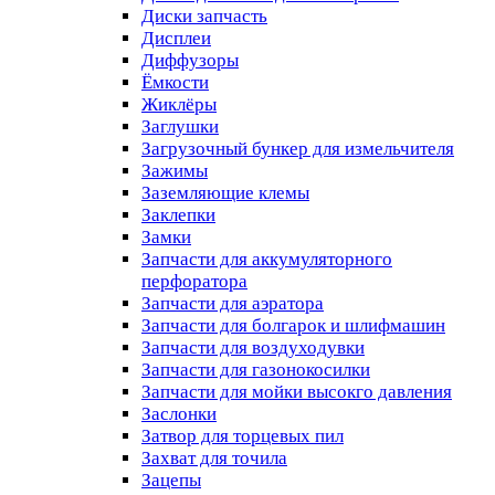
Диски запчасть
Дисплеи
Диффузоры
Ёмкости
Жиклёры
Заглушки
Загрузочный бункер для измельчителя
Зажимы
Заземляющие клемы
Заклепки
Замки
Запчасти для аккумуляторного
перфоратора
Запчасти для аэратора
Запчасти для болгарок и шлифмашин
Запчасти для воздуходувки
Запчасти для газонокосилки
Запчасти для мойки высокго давления
Заслонки
Затвор для торцевых пил
Захват для точила
Зацепы