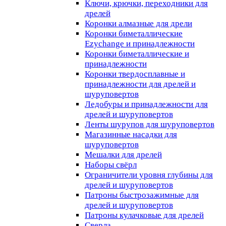
Ключи, крючки, переходники для
дрелей
Коронки алмазные для дрели
Коронки биметаллические
Ezychange и принадлежности
Коронки биметаллические и
принадлежности
Коронки твердосплавные и
принадлежности для дрелей и
шуруповертов
Ледобуры и принадлежности для
дрелей и шуруповертов
Ленты шурупов для шуруповертов
Магазинные насадки для
шуруповертов
Мешалки для дрелей
Наборы свёрл
Ограничители уровня глубины для
дрелей и шуруповертов
Патроны быстрозажимные для
дрелей и шуруповертов
Патроны кулачковые для дрелей
Сверла