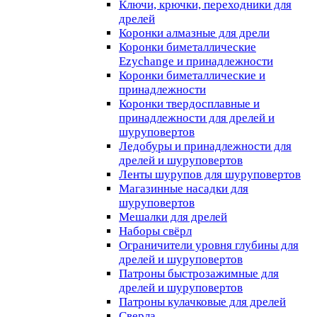
Ключи, крючки, переходники для
дрелей
Коронки алмазные для дрели
Коронки биметаллические
Ezychange и принадлежности
Коронки биметаллические и
принадлежности
Коронки твердосплавные и
принадлежности для дрелей и
шуруповертов
Ледобуры и принадлежности для
дрелей и шуруповертов
Ленты шурупов для шуруповертов
Магазинные насадки для
шуруповертов
Мешалки для дрелей
Наборы свёрл
Ограничители уровня глубины для
дрелей и шуруповертов
Патроны быстрозажимные для
дрелей и шуруповертов
Патроны кулачковые для дрелей
Сверла