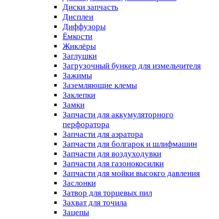
Диски запчасть
Дисплеи
Диффузоры
Ёмкости
Жиклёры
Заглушки
Загрузочный бункер для измельчителя
Зажимы
Заземляющие клемы
Заклепки
Замки
Запчасти для аккумуляторного
перфоратора
Запчасти для аэратора
Запчасти для болгарок и шлифмашин
Запчасти для воздуходувки
Запчасти для газонокосилки
Запчасти для мойки высокго давления
Заслонки
Затвор для торцевых пил
Захват для точила
Зацепы