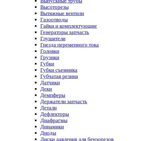
Выпускные трубы
Высоторезы
Вытяжные вентили
Газоотводы
Гайки и комплектующие
Генераторы запчасть
Глушители
Гнезда переменного тока
Головки
Грузики
Губки
Губки съемника
Губчатая резина
Датчики
Деки
Демпферы
Держатели запчасть
Детали
Дефлекторы
Диафрагмы
Динамики
Диоды
Диски давления для бензорезов