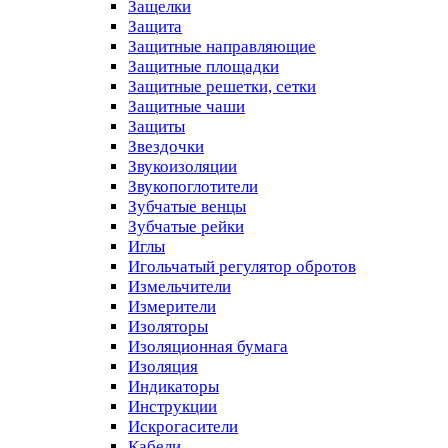
Защелки
Защита
Защитные направляющие
Защитные площадки
Защитные решетки, сетки
Защитные чаши
Защиты
Звездочки
Звукоизоляции
Звукопоглотители
Зубчатые венцы
Зубчатые рейки
Иглы
Игольчатый регулятор обротов
Измельчители
Измерители
Изоляторы
Изоляционная бумага
Изоляция
Индикаторы
Инструкции
Искрогасители
Кабели