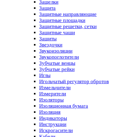
Защелки
Защита
Защитные направляющие
Защитные площадки
Защитные решетки, сетки
Защитные чаши
Защиты
Звездочки
Звукоизоляции
Звукопоглотители
Зубчатые венцы
Зубчатые рейки
Иглы
Игольчатый регулятор обротов
Измельчители
Измерители
Изоляторы
Изоляционная бумага
Изоляция
Индикаторы
Инструкции
Искрогасители
Кабели