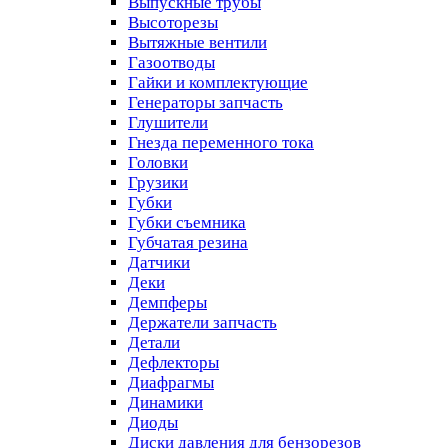
Выпускные трубы
Высоторезы
Вытяжные вентили
Газоотводы
Гайки и комплектующие
Генераторы запчасть
Глушители
Гнезда переменного тока
Головки
Грузики
Губки
Губки съемника
Губчатая резина
Датчики
Деки
Демпферы
Держатели запчасть
Детали
Дефлекторы
Диафрагмы
Динамики
Диоды
Диски давления для бензорезов