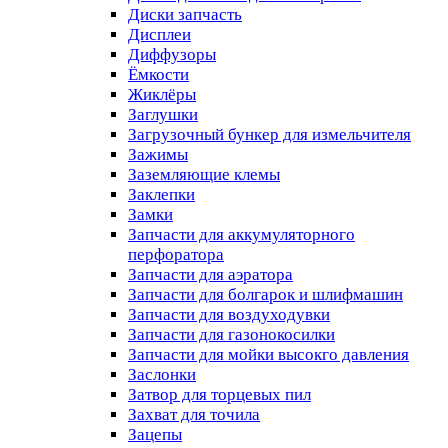
Диски запчасть
Дисплеи
Диффузоры
Ёмкости
Жиклёры
Заглушки
Загрузочный бункер для измельчителя
Зажимы
Заземляющие клемы
Заклепки
Замки
Запчасти для аккумуляторного
перфоратора
Запчасти для аэратора
Запчасти для болгарок и шлифмашин
Запчасти для воздуходувки
Запчасти для газонокосилки
Запчасти для мойки высокго давления
Заслонки
Затвор для торцевых пил
Захват для точила
Зацепы