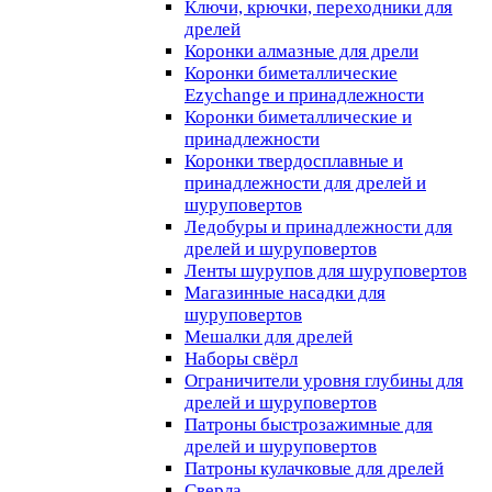
Ключи, крючки, переходники для
дрелей
Коронки алмазные для дрели
Коронки биметаллические
Ezychange и принадлежности
Коронки биметаллические и
принадлежности
Коронки твердосплавные и
принадлежности для дрелей и
шуруповертов
Ледобуры и принадлежности для
дрелей и шуруповертов
Ленты шурупов для шуруповертов
Магазинные насадки для
шуруповертов
Мешалки для дрелей
Наборы свёрл
Ограничители уровня глубины для
дрелей и шуруповертов
Патроны быстрозажимные для
дрелей и шуруповертов
Патроны кулачковые для дрелей
Сверла