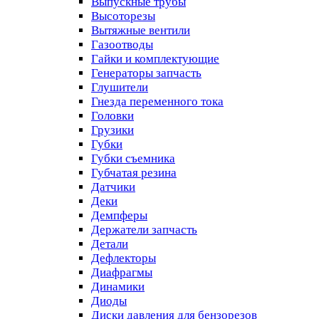
Выпускные трубы
Высоторезы
Вытяжные вентили
Газоотводы
Гайки и комплектующие
Генераторы запчасть
Глушители
Гнезда переменного тока
Головки
Грузики
Губки
Губки съемника
Губчатая резина
Датчики
Деки
Демпферы
Держатели запчасть
Детали
Дефлекторы
Диафрагмы
Динамики
Диоды
Диски давления для бензорезов