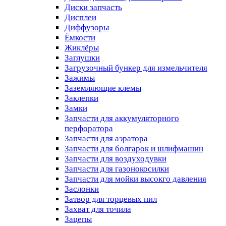
Диски запчасть
Дисплеи
Диффузоры
Ёмкости
Жиклёры
Заглушки
Загрузочный бункер для измельчителя
Зажимы
Заземляющие клемы
Заклепки
Замки
Запчасти для аккумуляторного
перфоратора
Запчасти для аэратора
Запчасти для болгарок и шлифмашин
Запчасти для воздуходувки
Запчасти для газонокосилки
Запчасти для мойки высокго давления
Заслонки
Затвор для торцевых пил
Захват для точила
Зацепы