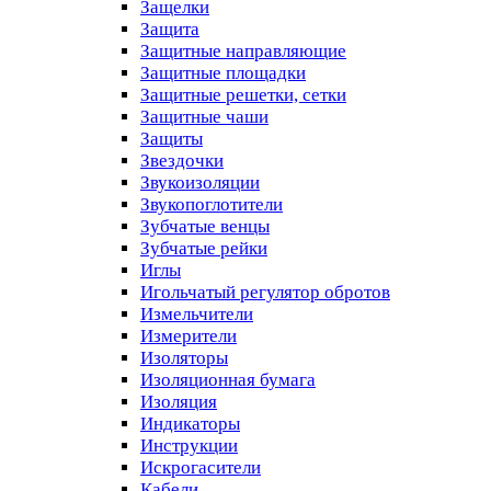
Защелки
Защита
Защитные направляющие
Защитные площадки
Защитные решетки, сетки
Защитные чаши
Защиты
Звездочки
Звукоизоляции
Звукопоглотители
Зубчатые венцы
Зубчатые рейки
Иглы
Игольчатый регулятор обротов
Измельчители
Измерители
Изоляторы
Изоляционная бумага
Изоляция
Индикаторы
Инструкции
Искрогасители
Кабели