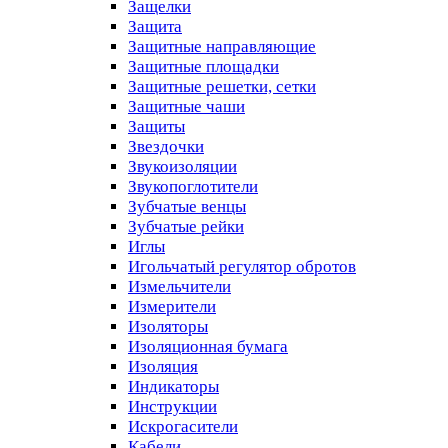
Защелки
Защита
Защитные направляющие
Защитные площадки
Защитные решетки, сетки
Защитные чаши
Защиты
Звездочки
Звукоизоляции
Звукопоглотители
Зубчатые венцы
Зубчатые рейки
Иглы
Игольчатый регулятор обротов
Измельчители
Измерители
Изоляторы
Изоляционная бумага
Изоляция
Индикаторы
Инструкции
Искрогасители
Кабели