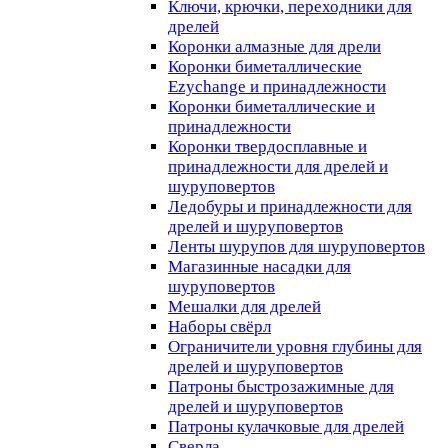
Ключи, крючки, переходники для
дрелей
Коронки алмазные для дрели
Коронки биметаллические
Ezychange и принадлежности
Коронки биметаллические и
принадлежности
Коронки твердосплавные и
принадлежности для дрелей и
шуруповертов
Ледобуры и принадлежности для
дрелей и шуруповертов
Ленты шурупов для шуруповертов
Магазинные насадки для
шуруповертов
Мешалки для дрелей
Наборы свёрл
Ограничители уровня глубины для
дрелей и шуруповертов
Патроны быстрозажимные для
дрелей и шуруповертов
Патроны кулачковые для дрелей
Сверла