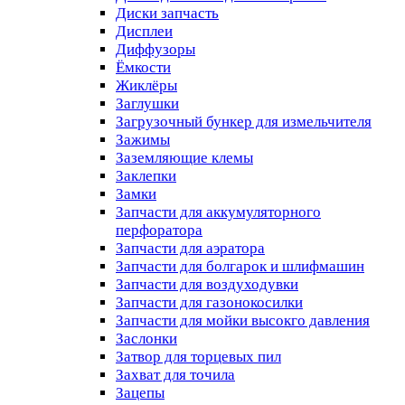
Диски запчасть
Дисплеи
Диффузоры
Ёмкости
Жиклёры
Заглушки
Загрузочный бункер для измельчителя
Зажимы
Заземляющие клемы
Заклепки
Замки
Запчасти для аккумуляторного
перфоратора
Запчасти для аэратора
Запчасти для болгарок и шлифмашин
Запчасти для воздуходувки
Запчасти для газонокосилки
Запчасти для мойки высокго давления
Заслонки
Затвор для торцевых пил
Захват для точила
Зацепы