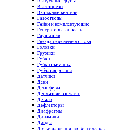
Выпускные трубы
Высоторезы
Вытяжные вентили
Газоотводы
Гайки и комплектующие
Генераторы запчасть
Глушители
Гнезда переменного тока
Головки
Грузики
Губки
Губки съемника
Губчатая резина
Датчики
Деки
Демпферы
Держатели запчасть
Детали
Дефлекторы
Диафрагмы
Динамики
Диоды
Диски давления для бензорезов