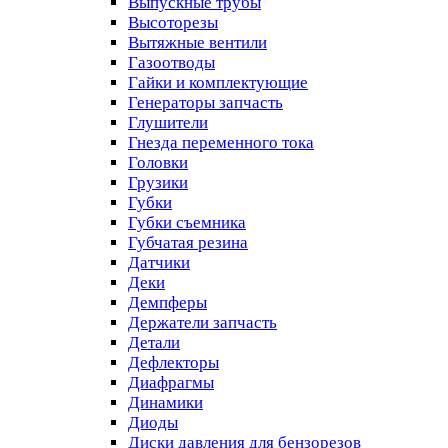
Выпускные трубы
Высоторезы
Вытяжные вентили
Газоотводы
Гайки и комплектующие
Генераторы запчасть
Глушители
Гнезда переменного тока
Головки
Грузики
Губки
Губки съемника
Губчатая резина
Датчики
Деки
Демпферы
Держатели запчасть
Детали
Дефлекторы
Диафрагмы
Динамики
Диоды
Диски давления для бензорезов