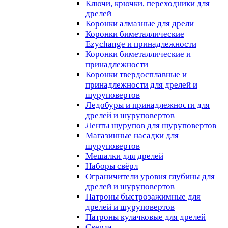
Ключи, крючки, переходники для
дрелей
Коронки алмазные для дрели
Коронки биметаллические
Ezychange и принадлежности
Коронки биметаллические и
принадлежности
Коронки твердосплавные и
принадлежности для дрелей и
шуруповертов
Ледобуры и принадлежности для
дрелей и шуруповертов
Ленты шурупов для шуруповертов
Магазинные насадки для
шуруповертов
Мешалки для дрелей
Наборы свёрл
Ограничители уровня глубины для
дрелей и шуруповертов
Патроны быстрозажимные для
дрелей и шуруповертов
Патроны кулачковые для дрелей
Сверла