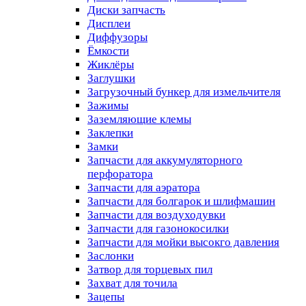
Диски запчасть
Дисплеи
Диффузоры
Ёмкости
Жиклёры
Заглушки
Загрузочный бункер для измельчителя
Зажимы
Заземляющие клемы
Заклепки
Замки
Запчасти для аккумуляторного
перфоратора
Запчасти для аэратора
Запчасти для болгарок и шлифмашин
Запчасти для воздуходувки
Запчасти для газонокосилки
Запчасти для мойки высокго давления
Заслонки
Затвор для торцевых пил
Захват для точила
Зацепы