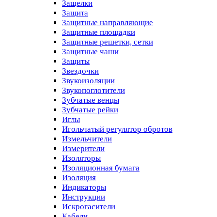
Защелки
Защита
Защитные направляющие
Защитные площадки
Защитные решетки, сетки
Защитные чаши
Защиты
Звездочки
Звукоизоляции
Звукопоглотители
Зубчатые венцы
Зубчатые рейки
Иглы
Игольчатый регулятор обротов
Измельчители
Измерители
Изоляторы
Изоляционная бумага
Изоляция
Индикаторы
Инструкции
Искрогасители
Кабели