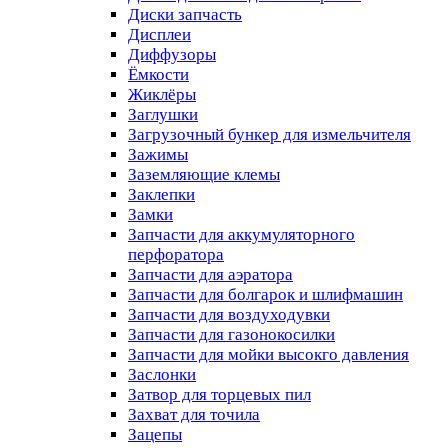
Диски запчасть
Дисплеи
Диффузоры
Ёмкости
Жиклёры
Заглушки
Загрузочный бункер для измельчителя
Зажимы
Заземляющие клемы
Заклепки
Замки
Запчасти для аккумуляторного
перфоратора
Запчасти для аэратора
Запчасти для болгарок и шлифмашин
Запчасти для воздуходувки
Запчасти для газонокосилки
Запчасти для мойки высокго давления
Заслонки
Затвор для торцевых пил
Захват для точила
Зацепы