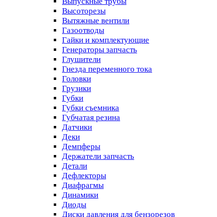
Выпускные трубы
Высоторезы
Вытяжные вентили
Газоотводы
Гайки и комплектующие
Генераторы запчасть
Глушители
Гнезда переменного тока
Головки
Грузики
Губки
Губки съемника
Губчатая резина
Датчики
Деки
Демпферы
Держатели запчасть
Детали
Дефлекторы
Диафрагмы
Динамики
Диоды
Диски давления для бензорезов