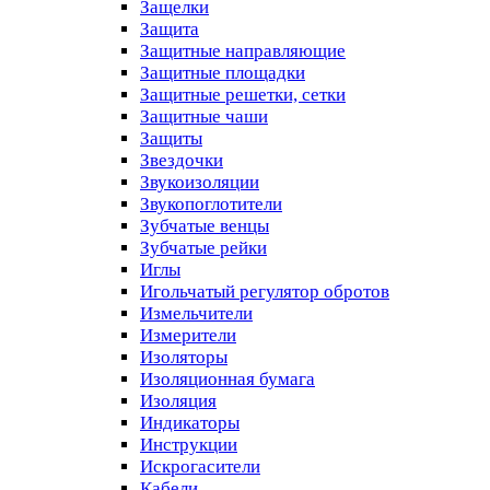
Защелки
Защита
Защитные направляющие
Защитные площадки
Защитные решетки, сетки
Защитные чаши
Защиты
Звездочки
Звукоизоляции
Звукопоглотители
Зубчатые венцы
Зубчатые рейки
Иглы
Игольчатый регулятор обротов
Измельчители
Измерители
Изоляторы
Изоляционная бумага
Изоляция
Индикаторы
Инструкции
Искрогасители
Кабели