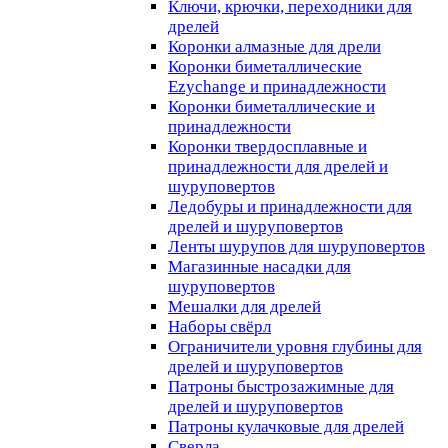
Ключи, крючки, переходники для
дрелей
Коронки алмазные для дрели
Коронки биметаллические
Ezychange и принадлежности
Коронки биметаллические и
принадлежности
Коронки твердосплавные и
принадлежности для дрелей и
шуруповертов
Ледобуры и принадлежности для
дрелей и шуруповертов
Ленты шурупов для шуруповертов
Магазинные насадки для
шуруповертов
Мешалки для дрелей
Наборы свёрл
Ограничители уровня глубины для
дрелей и шуруповертов
Патроны быстрозажимные для
дрелей и шуруповертов
Патроны кулачковые для дрелей
Сверла