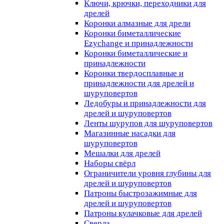
Ключи, крючки, переходники для
дрелей
Коронки алмазные для дрели
Коронки биметаллические
Ezychange и принадлежности
Коронки биметаллические и
принадлежности
Коронки твердосплавные и
принадлежности для дрелей и
шуруповертов
Ледобуры и принадлежности для
дрелей и шуруповертов
Ленты шурупов для шуруповертов
Магазинные насадки для
шуруповертов
Мешалки для дрелей
Наборы свёрл
Ограничители уровня глубины для
дрелей и шуруповертов
Патроны быстрозажимные для
дрелей и шуруповертов
Патроны кулачковые для дрелей
Сверла