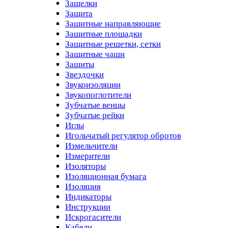
Защелки
Защита
Защитные направляющие
Защитные площадки
Защитные решетки, сетки
Защитные чаши
Защиты
Звездочки
Звукоизоляции
Звукопоглотители
Зубчатые венцы
Зубчатые рейки
Иглы
Игольчатый регулятор обротов
Измельчители
Измерители
Изоляторы
Изоляционная бумага
Изоляция
Индикаторы
Инструкции
Искрогасители
Кабели