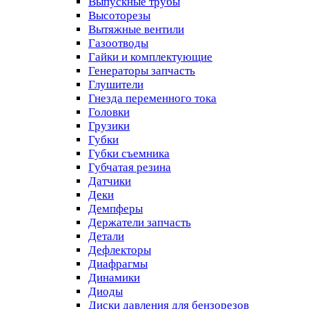
Выпускные трубы
Высоторезы
Вытяжные вентили
Газоотводы
Гайки и комплектующие
Генераторы запчасть
Глушители
Гнезда переменного тока
Головки
Грузики
Губки
Губки съемника
Губчатая резина
Датчики
Деки
Демпферы
Держатели запчасть
Детали
Дефлекторы
Диафрагмы
Динамики
Диоды
Диски давления для бензорезов