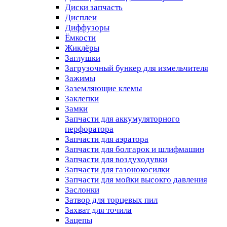
Диски запчасть
Дисплеи
Диффузоры
Ёмкости
Жиклёры
Заглушки
Загрузочный бункер для измельчителя
Зажимы
Заземляющие клемы
Заклепки
Замки
Запчасти для аккумуляторного
перфоратора
Запчасти для аэратора
Запчасти для болгарок и шлифмашин
Запчасти для воздуходувки
Запчасти для газонокосилки
Запчасти для мойки высокго давления
Заслонки
Затвор для торцевых пил
Захват для точила
Зацепы