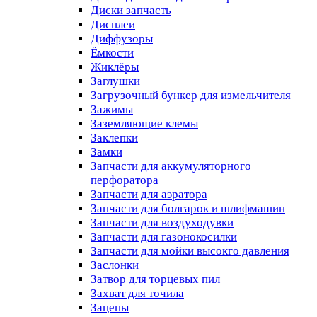
Диски запчасть
Дисплеи
Диффузоры
Ёмкости
Жиклёры
Заглушки
Загрузочный бункер для измельчителя
Зажимы
Заземляющие клемы
Заклепки
Замки
Запчасти для аккумуляторного
перфоратора
Запчасти для аэратора
Запчасти для болгарок и шлифмашин
Запчасти для воздуходувки
Запчасти для газонокосилки
Запчасти для мойки высокго давления
Заслонки
Затвор для торцевых пил
Захват для точила
Зацепы