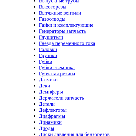
Выпускные трубы
Высоторезы
Вытяжные вентили
Газоотводы
Гайки и комплектующие
Генераторы запчасть
Глушители
Гнезда переменного тока
Головки
Грузики
Губки
Губки съемника
Губчатая резина
Датчики
Деки
Демпферы
Держатели запчасть
Детали
Дефлекторы
Диафрагмы
Динамики
Диоды
Диски давления для бензорезов