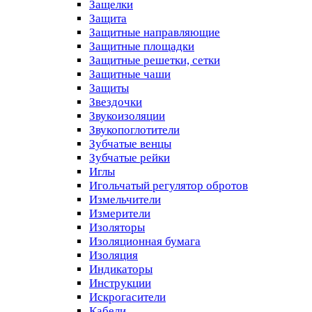
Защелки
Защита
Защитные направляющие
Защитные площадки
Защитные решетки, сетки
Защитные чаши
Защиты
Звездочки
Звукоизоляции
Звукопоглотители
Зубчатые венцы
Зубчатые рейки
Иглы
Игольчатый регулятор обротов
Измельчители
Измерители
Изоляторы
Изоляционная бумага
Изоляция
Индикаторы
Инструкции
Искрогасители
Кабели