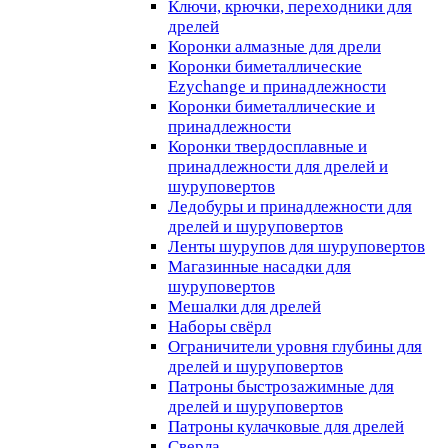
Ключи, крючки, переходники для
дрелей
Коронки алмазные для дрели
Коронки биметаллические
Ezychange и принадлежности
Коронки биметаллические и
принадлежности
Коронки твердосплавные и
принадлежности для дрелей и
шуруповертов
Ледобуры и принадлежности для
дрелей и шуруповертов
Ленты шурупов для шуруповертов
Магазинные насадки для
шуруповертов
Мешалки для дрелей
Наборы свёрл
Ограничители уровня глубины для
дрелей и шуруповертов
Патроны быстрозажимные для
дрелей и шуруповертов
Патроны кулачковые для дрелей
Сверла