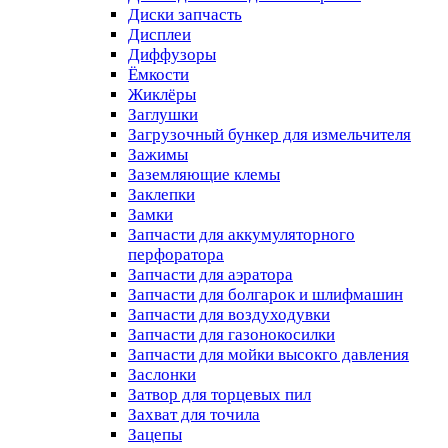
Диски запчасть
Дисплеи
Диффузоры
Ёмкости
Жиклёры
Заглушки
Загрузочный бункер для измельчителя
Зажимы
Заземляющие клемы
Заклепки
Замки
Запчасти для аккумуляторного
перфоратора
Запчасти для аэратора
Запчасти для болгарок и шлифмашин
Запчасти для воздуходувки
Запчасти для газонокосилки
Запчасти для мойки высокго давления
Заслонки
Затвор для торцевых пил
Захват для точила
Зацепы