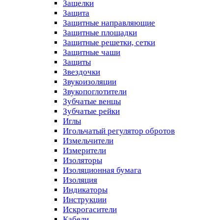
Защелки
Защита
Защитные направляющие
Защитные площадки
Защитные решетки, сетки
Защитные чаши
Защиты
Звездочки
Звукоизоляции
Звукопоглотители
Зубчатые венцы
Зубчатые рейки
Иглы
Игольчатый регулятор обротов
Измельчители
Измерители
Изоляторы
Изоляционная бумага
Изоляция
Индикаторы
Инструкции
Искрогасители
Кабели