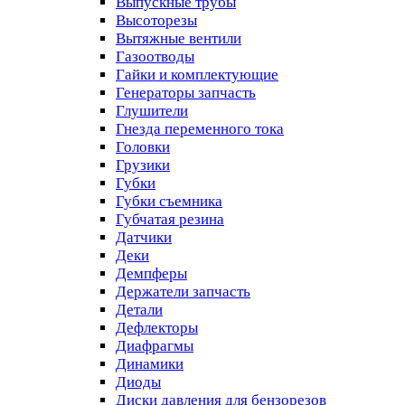
Выпускные трубы
Высоторезы
Вытяжные вентили
Газоотводы
Гайки и комплектующие
Генераторы запчасть
Глушители
Гнезда переменного тока
Головки
Грузики
Губки
Губки съемника
Губчатая резина
Датчики
Деки
Демпферы
Держатели запчасть
Детали
Дефлекторы
Диафрагмы
Динамики
Диоды
Диски давления для бензорезов