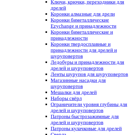
Ключи, крючки, переходники для
дрелей
Коронки алмазные для дрели
Коронки биметаллические
Ezychange и принадлежности
Коронки биметаллические и
принадлежности
Коронки твердосплавные и
принадлежности для дрелей и
шуруповертов
Ледобуры и принадлежности для
дрелей и шуруповертов
Ленты шурупов для шуруповертов
Магазинные насадки для
шуруповертов
Мешалки для дрелей
Наборы свёрл
Ограничители уровня глубины для
дрелей и шуруповертов
Патроны быстрозажимные для
дрелей и шуруповертов
Патроны кулачковые для дрелей
Сверла