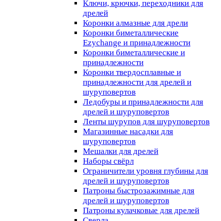
Ключи, крючки, переходники для
дрелей
Коронки алмазные для дрели
Коронки биметаллические
Ezychange и принадлежности
Коронки биметаллические и
принадлежности
Коронки твердосплавные и
принадлежности для дрелей и
шуруповертов
Ледобуры и принадлежности для
дрелей и шуруповертов
Ленты шурупов для шуруповертов
Магазинные насадки для
шуруповертов
Мешалки для дрелей
Наборы свёрл
Ограничители уровня глубины для
дрелей и шуруповертов
Патроны быстрозажимные для
дрелей и шуруповертов
Патроны кулачковые для дрелей
Сверла