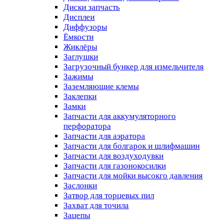
Диски запчасть
Дисплеи
Диффузоры
Ёмкости
Жиклёры
Заглушки
Загрузочный бункер для измельчителя
Зажимы
Заземляющие клемы
Заклепки
Замки
Запчасти для аккумуляторного
перфоратора
Запчасти для аэратора
Запчасти для болгарок и шлифмашин
Запчасти для воздуходувки
Запчасти для газонокосилки
Запчасти для мойки высокго давления
Заслонки
Затвор для торцевых пил
Захват для точила
Зацепы