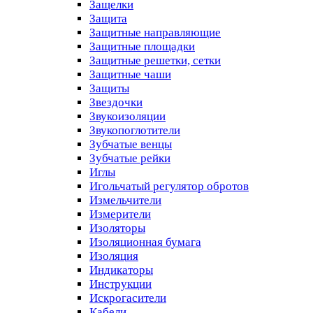
Защелки
Защита
Защитные направляющие
Защитные площадки
Защитные решетки, сетки
Защитные чаши
Защиты
Звездочки
Звукоизоляции
Звукопоглотители
Зубчатые венцы
Зубчатые рейки
Иглы
Игольчатый регулятор обротов
Измельчители
Измерители
Изоляторы
Изоляционная бумага
Изоляция
Индикаторы
Инструкции
Искрогасители
Кабели