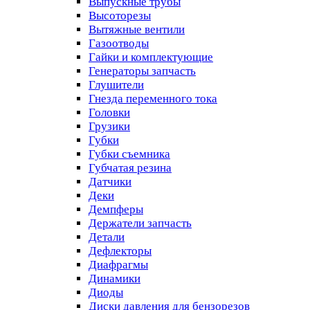
Выпускные трубы
Высоторезы
Вытяжные вентили
Газоотводы
Гайки и комплектующие
Генераторы запчасть
Глушители
Гнезда переменного тока
Головки
Грузики
Губки
Губки съемника
Губчатая резина
Датчики
Деки
Демпферы
Держатели запчасть
Детали
Дефлекторы
Диафрагмы
Динамики
Диоды
Диски давления для бензорезов