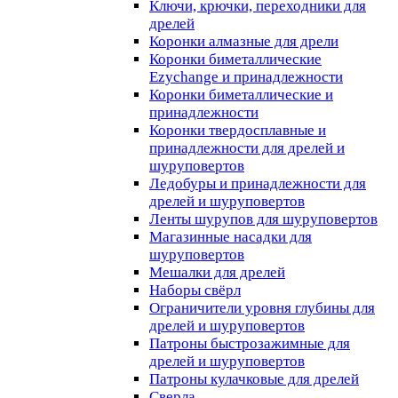
Ключи, крючки, переходники для
дрелей
Коронки алмазные для дрели
Коронки биметаллические
Ezychange и принадлежности
Коронки биметаллические и
принадлежности
Коронки твердосплавные и
принадлежности для дрелей и
шуруповертов
Ледобуры и принадлежности для
дрелей и шуруповертов
Ленты шурупов для шуруповертов
Магазинные насадки для
шуруповертов
Мешалки для дрелей
Наборы свёрл
Ограничители уровня глубины для
дрелей и шуруповертов
Патроны быстрозажимные для
дрелей и шуруповертов
Патроны кулачковые для дрелей
Сверла