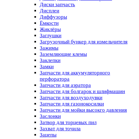
Диски запчасть
Дисплеи
Диффузоры
Ёмкости
Жиклёры
Заглушки
Загрузочный бункер для измельчителя
Зажимы
Заземляющие клемы
Заклепки
Замки
Запчасти для аккумуляторного
перфоратора
Запчасти для аэратора
Запчасти для болгарок и шлифмашин
Запчасти для воздуходувки
Запчасти для газонокосилки
Запчасти для мойки высокго давления
Заслонки
Затвор для торцевых пил
Захват для точила
Зацепы