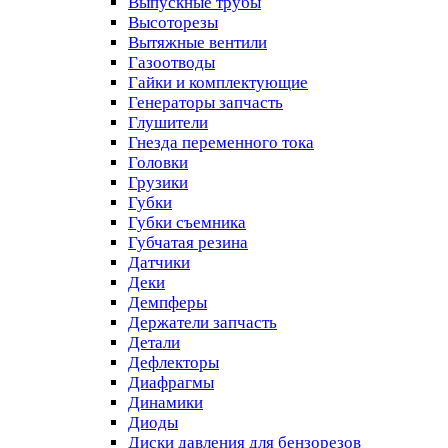
Выпускные трубы
Высоторезы
Вытяжные вентили
Газоотводы
Гайки и комплектующие
Генераторы запчасть
Глушители
Гнезда переменного тока
Головки
Грузики
Губки
Губки съемника
Губчатая резина
Датчики
Деки
Демпферы
Держатели запчасть
Детали
Дефлекторы
Диафрагмы
Динамики
Диоды
Диски давления для бензорезов