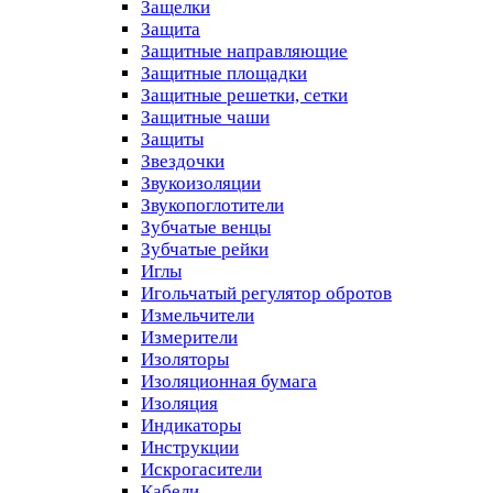
Защелки
Защита
Защитные направляющие
Защитные площадки
Защитные решетки, сетки
Защитные чаши
Защиты
Звездочки
Звукоизоляции
Звукопоглотители
Зубчатые венцы
Зубчатые рейки
Иглы
Игольчатый регулятор обротов
Измельчители
Измерители
Изоляторы
Изоляционная бумага
Изоляция
Индикаторы
Инструкции
Искрогасители
Кабели