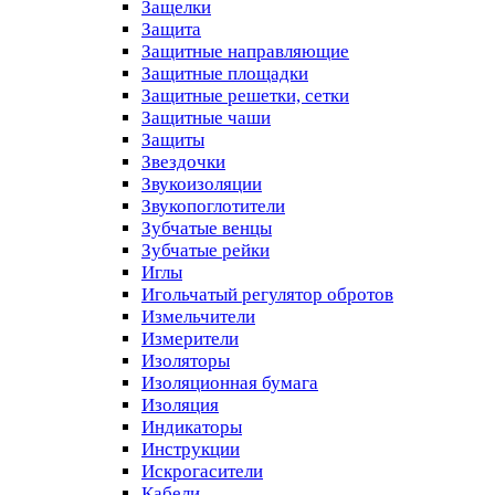
Защелки
Защита
Защитные направляющие
Защитные площадки
Защитные решетки, сетки
Защитные чаши
Защиты
Звездочки
Звукоизоляции
Звукопоглотители
Зубчатые венцы
Зубчатые рейки
Иглы
Игольчатый регулятор обротов
Измельчители
Измерители
Изоляторы
Изоляционная бумага
Изоляция
Индикаторы
Инструкции
Искрогасители
Кабели