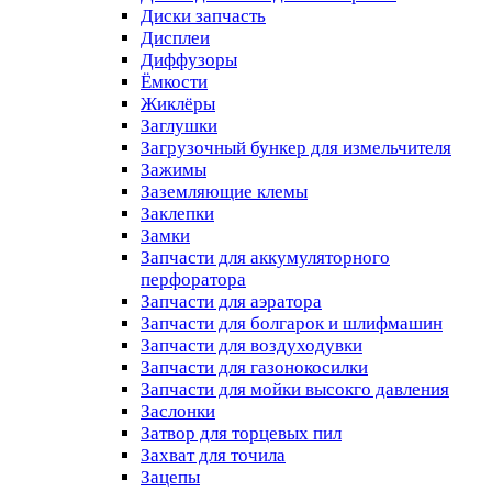
Диски запчасть
Дисплеи
Диффузоры
Ёмкости
Жиклёры
Заглушки
Загрузочный бункер для измельчителя
Зажимы
Заземляющие клемы
Заклепки
Замки
Запчасти для аккумуляторного
перфоратора
Запчасти для аэратора
Запчасти для болгарок и шлифмашин
Запчасти для воздуходувки
Запчасти для газонокосилки
Запчасти для мойки высокго давления
Заслонки
Затвор для торцевых пил
Захват для точила
Зацепы