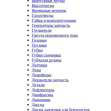
Выпускные трубы
Высоторезы
Вытяжные вентили
Газоотводы
Гайки и комплектующие
Генераторы запчасть
Глушители
Гнезда переменного тока
Головки
Грузики
Губки
Губки съемника
Губчатая резина
Датчики
Деки
Демпферы
Держатели запчасть
Детали
Дефлекторы
Диафрагмы
Динамики
Диоды
Диски давления для бензорезов