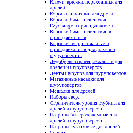
Ключи, крючки, переходники для
дрелей
Коронки алмазные для дрели
Коронки биметаллические
Ezychange и принадлежности
Коронки биметаллические и
принадлежности
Коронки твердосплавные и
принадлежности для дрелей и
шуруповертов
Ледобуры и принадлежности для
дрелей и шуруповертов
Ленты шурупов для шуруповертов
Магазинные насадки для
шуруповертов
Мешалки для дрелей
Наборы свёрл
Ограничители уровня глубины для
дрелей и шуруповертов
Патроны быстрозажимные для
дрелей и шуруповертов
Патроны кулачковые для дрелей
Сверла