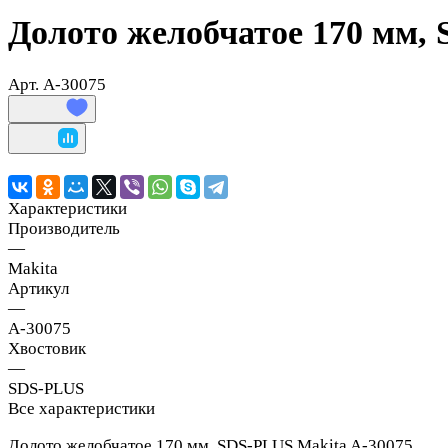
Долото желобчатое 170 мм,
Арт.
A-30075
Характеристики
Производитель
—
Makita
Артикул
—
A-30075
Хвостовик
—
SDS-PLUS
Все характеристики
Долото желобчатое 170 мм, SDS-PLUS Makita A-30075