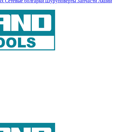
ах
Сетевые болгарки
Шуруповерты
Запчасти
Акции