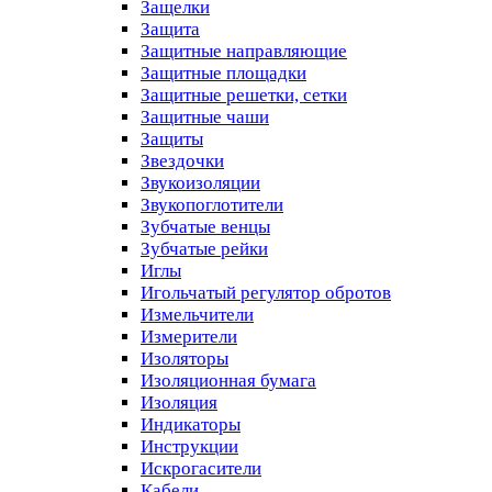
Защелки
Защита
Защитные направляющие
Защитные площадки
Защитные решетки, сетки
Защитные чаши
Защиты
Звездочки
Звукоизоляции
Звукопоглотители
Зубчатые венцы
Зубчатые рейки
Иглы
Игольчатый регулятор обротов
Измельчители
Измерители
Изоляторы
Изоляционная бумага
Изоляция
Индикаторы
Инструкции
Искрогасители
Кабели