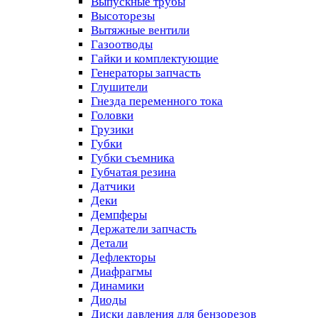
Выпускные трубы
Высоторезы
Вытяжные вентили
Газоотводы
Гайки и комплектующие
Генераторы запчасть
Глушители
Гнезда переменного тока
Головки
Грузики
Губки
Губки съемника
Губчатая резина
Датчики
Деки
Демпферы
Держатели запчасть
Детали
Дефлекторы
Диафрагмы
Динамики
Диоды
Диски давления для бензорезов