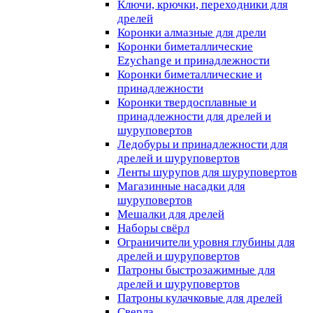
Ключи, крючки, переходники для
дрелей
Коронки алмазные для дрели
Коронки биметаллические
Ezychange и принадлежности
Коронки биметаллические и
принадлежности
Коронки твердосплавные и
принадлежности для дрелей и
шуруповертов
Ледобуры и принадлежности для
дрелей и шуруповертов
Ленты шурупов для шуруповертов
Магазинные насадки для
шуруповертов
Мешалки для дрелей
Наборы свёрл
Ограничители уровня глубины для
дрелей и шуруповертов
Патроны быстрозажимные для
дрелей и шуруповертов
Патроны кулачковые для дрелей
Сверла