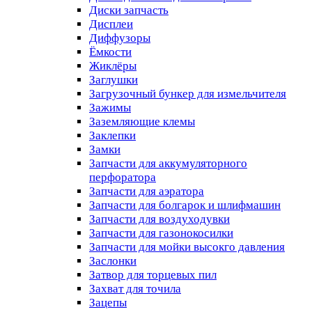
Диски запчасть
Дисплеи
Диффузоры
Ёмкости
Жиклёры
Заглушки
Загрузочный бункер для измельчителя
Зажимы
Заземляющие клемы
Заклепки
Замки
Запчасти для аккумуляторного
перфоратора
Запчасти для аэратора
Запчасти для болгарок и шлифмашин
Запчасти для воздуходувки
Запчасти для газонокосилки
Запчасти для мойки высокго давления
Заслонки
Затвор для торцевых пил
Захват для точила
Зацепы