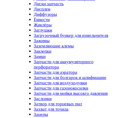
Диски запчасть
Дисплеи
Диффузоры
Ёмкости
Жиклёры
Заглушки
Загрузочный бункер для измельчителя
Зажимы
Заземляющие клемы
Заклепки
Замки
Запчасти для аккумуляторного
перфоратора
Запчасти для аэратора
Запчасти для болгарок и шлифмашин
Запчасти для воздуходувки
Запчасти для газонокосилки
Запчасти для мойки высокго давления
Заслонки
Затвор для торцевых пил
Захват для точила
Зацепы