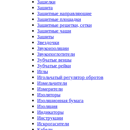
Защелки
Защита
Защитные направляющие
Защитные площадки
Защитные решетки, сетки
Защитные чаши
Защиты
Звездочки
Звукоизоляции
Звукопоглотители
Зубчатые венцы
Зубчатые рейки
Иглы
Игольчатый регулятор обротов
Измельчители
Измерители
Изоляторы
Изоляционная бумага
Изоляция
Индикаторы
Инструкции
Искрогасители
Кабели