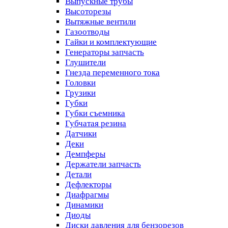
Выпускные трубы
Высоторезы
Вытяжные вентили
Газоотводы
Гайки и комплектующие
Генераторы запчасть
Глушители
Гнезда переменного тока
Головки
Грузики
Губки
Губки съемника
Губчатая резина
Датчики
Деки
Демпферы
Держатели запчасть
Детали
Дефлекторы
Диафрагмы
Динамики
Диоды
Диски давления для бензорезов