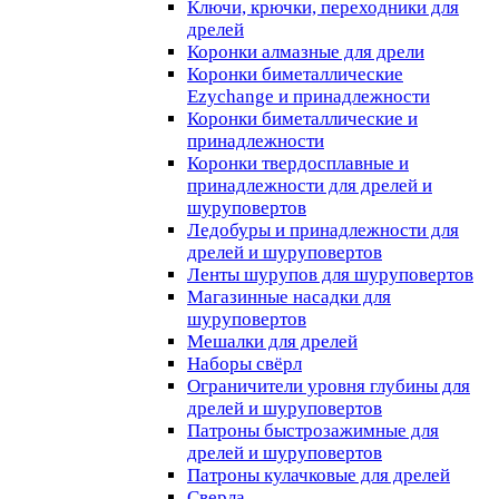
Ключи, крючки, переходники для
дрелей
Коронки алмазные для дрели
Коронки биметаллические
Ezychange и принадлежности
Коронки биметаллические и
принадлежности
Коронки твердосплавные и
принадлежности для дрелей и
шуруповертов
Ледобуры и принадлежности для
дрелей и шуруповертов
Ленты шурупов для шуруповертов
Магазинные насадки для
шуруповертов
Мешалки для дрелей
Наборы свёрл
Ограничители уровня глубины для
дрелей и шуруповертов
Патроны быстрозажимные для
дрелей и шуруповертов
Патроны кулачковые для дрелей
Сверла