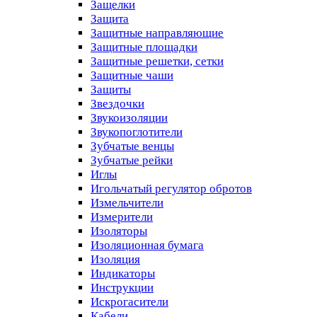
Защелки
Защита
Защитные направляющие
Защитные площадки
Защитные решетки, сетки
Защитные чаши
Защиты
Звездочки
Звукоизоляции
Звукопоглотители
Зубчатые венцы
Зубчатые рейки
Иглы
Игольчатый регулятор обротов
Измельчители
Измерители
Изоляторы
Изоляционная бумага
Изоляция
Индикаторы
Инструкции
Искрогасители
Кабели