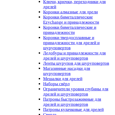
Ключи, крючки, переходники для
дрелей
Коронки алмазные для дрели
Коронки биметаллические
Ezychange и принадлежности
Коронки биметаллические и
принадлежности
Коронки твердосплавные и
принадлежности для дрелей и
шуруповертов
Ледобуры и принадлежности для
дрелей и шуруповертов
Ленты шурупов для шуруповертов
Магазинные насадки для
шуруповертов
Мешалки для дрелей
Наборы свёрл
Ограничители уровня глубины для
дрелей и шуруповертов
Патроны быстрозажимные для
дрелей и шуруповертов
Патроны кулачковые для дрелей
Сверла