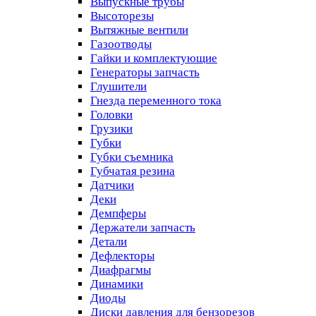
Выпускные трубы
Высоторезы
Вытяжные вентили
Газоотводы
Гайки и комплектующие
Генераторы запчасть
Глушители
Гнезда переменного тока
Головки
Грузики
Губки
Губки съемника
Губчатая резина
Датчики
Деки
Демпферы
Держатели запчасть
Детали
Дефлекторы
Диафрагмы
Динамики
Диоды
Диски давления для бензорезов