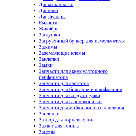
Диски запчасть
Дисплеи
Диффузоры
Ёмкости
Жиклёры
Заглушки
Загрузочный бункер для измельчителя
Зажимы
Заземляющие клемы
Заклепки
Замки
Запчасти для аккумуляторного
перфоратора
Запчасти для аэратора
Запчасти для болгарок и шлифмашин
Запчасти для воздуходувки
Запчасти для газонокосилки
Запчасти для мойки высокго давления
Заслонки
Затвор для торцевых пил
Захват для точила
Зацепы