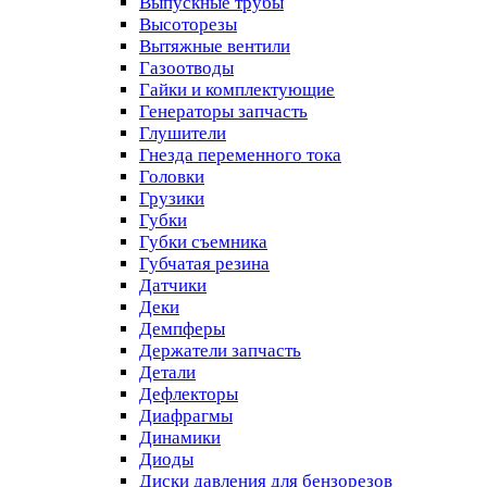
Выпускные трубы
Высоторезы
Вытяжные вентили
Газоотводы
Гайки и комплектующие
Генераторы запчасть
Глушители
Гнезда переменного тока
Головки
Грузики
Губки
Губки съемника
Губчатая резина
Датчики
Деки
Демпферы
Держатели запчасть
Детали
Дефлекторы
Диафрагмы
Динамики
Диоды
Диски давления для бензорезов