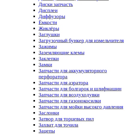
Диски запчасть
Дисплеи
Диффузоры
Ёмкости
Жиклёры
Заглушки
Загрузочный бункер для измельчителя
Зажимы
Заземляющие клемы
Заклепки
Замки
Запчасти для аккумуляторного
перфоратора
Запчасти для аэратора
Запчасти для болгарок и шлифмашин
Запчасти для воздуходувки
Запчасти для газонокосилки
Запчасти для мойки высокго давления
Заслонки
Затвор для торцевых пил
Захват для точила
Зацепы