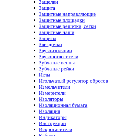
Защелки
Защита
Защитные направляющие
Защитные площадки
Защитные решетки, сетки
Защитные чаши
Защиты
Звездочки
Звукоизоляции
Звукопоглотители
Зубчатые венцы
Зубчатые рейки
Иглы
Игольчатый регулятор обротов
Измельчители
Измерители
Изоляторы
Изоляционная бумага
Изоляция
Индикаторы
Инструкции
Искрогасители
Кабели