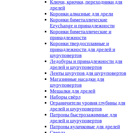
Ключи, крючки, переходники для
дрелей
Коронки алмазные для дрели
Коронки биметаллические
Ezychange и принадлежности
Коронки биметаллические и
принадлежности
Коронки твердосплавные и
принадлежности для дрелей и
шуруповертов
Ледобуры и принадлежности для
дрелей и шуруповертов
Ленты шурупов для шуруповертов
Магазинные насадки для
шуруповертов
Мешалки для дрелей
Наборы свёрл
Ограничители уровня глубины для
дрелей и шуруповертов
Патроны быстрозажимные для
дрелей и шуруповертов
Патроны кулачковые для дрелей
Сверла