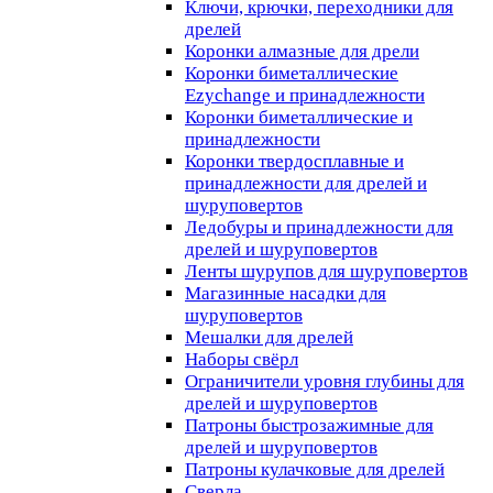
Ключи, крючки, переходники для
дрелей
Коронки алмазные для дрели
Коронки биметаллические
Ezychange и принадлежности
Коронки биметаллические и
принадлежности
Коронки твердосплавные и
принадлежности для дрелей и
шуруповертов
Ледобуры и принадлежности для
дрелей и шуруповертов
Ленты шурупов для шуруповертов
Магазинные насадки для
шуруповертов
Мешалки для дрелей
Наборы свёрл
Ограничители уровня глубины для
дрелей и шуруповертов
Патроны быстрозажимные для
дрелей и шуруповертов
Патроны кулачковые для дрелей
Сверла