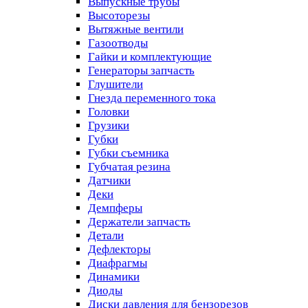
Выпускные трубы
Высоторезы
Вытяжные вентили
Газоотводы
Гайки и комплектующие
Генераторы запчасть
Глушители
Гнезда переменного тока
Головки
Грузики
Губки
Губки съемника
Губчатая резина
Датчики
Деки
Демпферы
Держатели запчасть
Детали
Дефлекторы
Диафрагмы
Динамики
Диоды
Диски давления для бензорезов