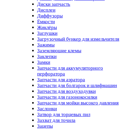
Диски запчасть
Дисплеи
Диффузоры
Ёмкости
Жиклёры
Заглушки
Загрузочный бункер для измельчителя
Зажимы
Заземляющие клемы
Заклепки
Замки
Запчасти для аккумуляторного
перфоратора
Запчасти для аэратора
Запчасти для болгарок и шлифмашин
Запчасти для воздуходувки
Запчасти для газонокосилки
Запчасти для мойки высокго давления
Заслонки
Затвор для торцевых пил
Захват для точила
Зацепы