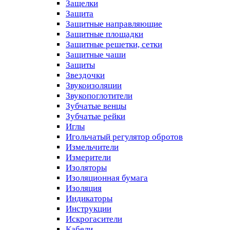
Защелки
Защита
Защитные направляющие
Защитные площадки
Защитные решетки, сетки
Защитные чаши
Защиты
Звездочки
Звукоизоляции
Звукопоглотители
Зубчатые венцы
Зубчатые рейки
Иглы
Игольчатый регулятор обротов
Измельчители
Измерители
Изоляторы
Изоляционная бумага
Изоляция
Индикаторы
Инструкции
Искрогасители
Кабели