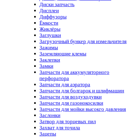
Диски запчасть
Дисплеи
Диффузоры
Ёмкости
Жиклёры
Заглушки
Загрузочный бункер для измельчителя
Зажимы
Заземляющие клемы
Заклепки
Замки
Запчасти для аккумуляторного
перфоратора
Запчасти для аэратора
Запчасти для болгарок и шлифмашин
Запчасти для воздуходувки
Запчасти для газонокосилки
Запчасти для мойки высокго давления
Заслонки
Затвор для торцевых пил
Захват для точила
Зацепы