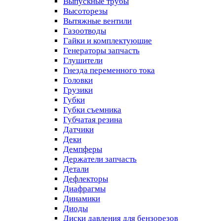
Выпускные трубы
Высоторезы
Вытяжные вентили
Газоотводы
Гайки и комплектующие
Генераторы запчасть
Глушители
Гнезда переменного тока
Головки
Грузики
Губки
Губки съемника
Губчатая резина
Датчики
Деки
Демпферы
Держатели запчасть
Детали
Дефлекторы
Диафрагмы
Динамики
Диоды
Диски давления для бензорезов