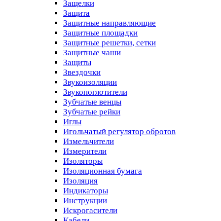
Защелки
Защита
Защитные направляющие
Защитные площадки
Защитные решетки, сетки
Защитные чаши
Защиты
Звездочки
Звукоизоляции
Звукопоглотители
Зубчатые венцы
Зубчатые рейки
Иглы
Игольчатый регулятор обротов
Измельчители
Измерители
Изоляторы
Изоляционная бумага
Изоляция
Индикаторы
Инструкции
Искрогасители
Кабели