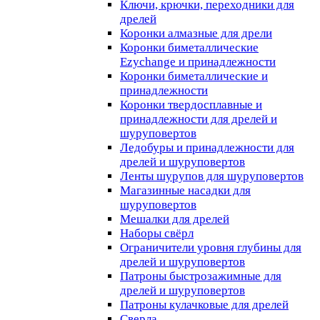
Ключи, крючки, переходники для
дрелей
Коронки алмазные для дрели
Коронки биметаллические
Ezychange и принадлежности
Коронки биметаллические и
принадлежности
Коронки твердосплавные и
принадлежности для дрелей и
шуруповертов
Ледобуры и принадлежности для
дрелей и шуруповертов
Ленты шурупов для шуруповертов
Магазинные насадки для
шуруповертов
Мешалки для дрелей
Наборы свёрл
Ограничители уровня глубины для
дрелей и шуруповертов
Патроны быстрозажимные для
дрелей и шуруповертов
Патроны кулачковые для дрелей
Сверла