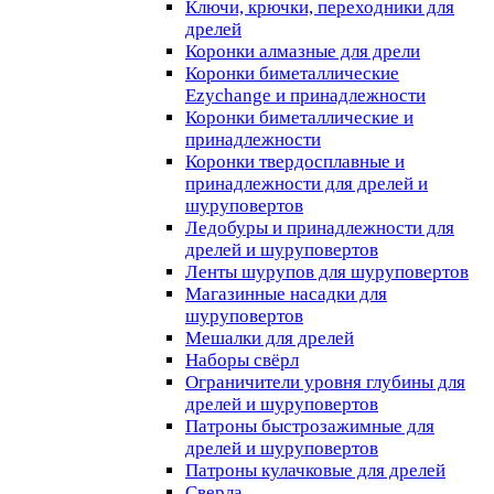
Ключи, крючки, переходники для
дрелей
Коронки алмазные для дрели
Коронки биметаллические
Ezychange и принадлежности
Коронки биметаллические и
принадлежности
Коронки твердосплавные и
принадлежности для дрелей и
шуруповертов
Ледобуры и принадлежности для
дрелей и шуруповертов
Ленты шурупов для шуруповертов
Магазинные насадки для
шуруповертов
Мешалки для дрелей
Наборы свёрл
Ограничители уровня глубины для
дрелей и шуруповертов
Патроны быстрозажимные для
дрелей и шуруповертов
Патроны кулачковые для дрелей
Сверла