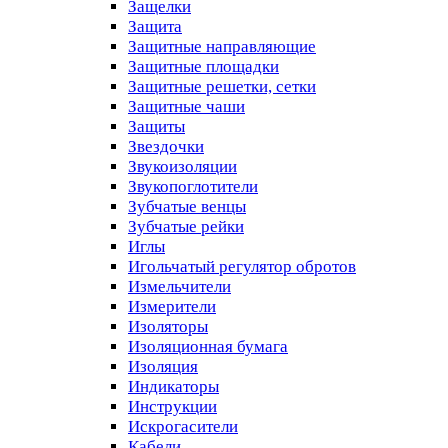
Защелки
Защита
Защитные направляющие
Защитные площадки
Защитные решетки, сетки
Защитные чаши
Защиты
Звездочки
Звукоизоляции
Звукопоглотители
Зубчатые венцы
Зубчатые рейки
Иглы
Игольчатый регулятор обротов
Измельчители
Измерители
Изоляторы
Изоляционная бумага
Изоляция
Индикаторы
Инструкции
Искрогасители
Кабели