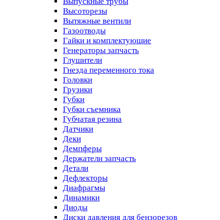
Выпускные трубы
Высоторезы
Вытяжные вентили
Газоотводы
Гайки и комплектующие
Генераторы запчасть
Глушители
Гнезда переменного тока
Головки
Грузики
Губки
Губки съемника
Губчатая резина
Датчики
Деки
Демпферы
Держатели запчасть
Детали
Дефлекторы
Диафрагмы
Динамики
Диоды
Диски давления для бензорезов