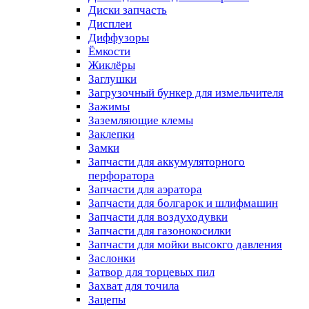
Диски запчасть
Дисплеи
Диффузоры
Ёмкости
Жиклёры
Заглушки
Загрузочный бункер для измельчителя
Зажимы
Заземляющие клемы
Заклепки
Замки
Запчасти для аккумуляторного
перфоратора
Запчасти для аэратора
Запчасти для болгарок и шлифмашин
Запчасти для воздуходувки
Запчасти для газонокосилки
Запчасти для мойки высокго давления
Заслонки
Затвор для торцевых пил
Захват для точила
Зацепы