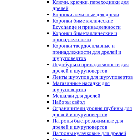
Ключи, крючки, переходники для
дрелей
Коронки алмазные для дрели
Коронки биметаллические
Ezychange и принадлежности
Коронки биметаллические и
принадлежности
Коронки твердосплавные и
принадлежности для дрелей и
шуруповертов
Ледобуры и принадлежности для
дрелей и шуруповертов
Ленты шурупов для шуруповертов
Магазинные насадки для
шуруповертов
Мешалки для дрелей
Наборы свёрл
Ограничители уровня глубины для
дрелей и шуруповертов
Патроны быстрозажимные для
дрелей и шуруповертов
Патроны кулачковые для дрелей
Сверла