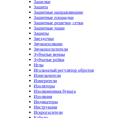
Защелки
Защита
Защитные направляющие
Защитные площадки
Защитные решетки, сетки
Защитные чаши
Защиты
Звездочки
Звукоизоляции
Звукопоглотители
Зубчатые венцы
Зубчатые рейки
Иглы
Игольчатый регулятор обротов
Измельчители
Измерители
Изоляторы
Изоляционная бумага
Изоляция
Индикаторы
Инструкции
Искрогасители
Кабели