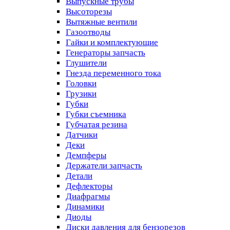
Выпускные трубы
Высоторезы
Вытяжные вентили
Газоотводы
Гайки и комплектующие
Генераторы запчасть
Глушители
Гнезда переменного тока
Головки
Грузики
Губки
Губки съемника
Губчатая резина
Датчики
Деки
Демпферы
Держатели запчасть
Детали
Дефлекторы
Диафрагмы
Динамики
Диоды
Диски давления для бензорезов