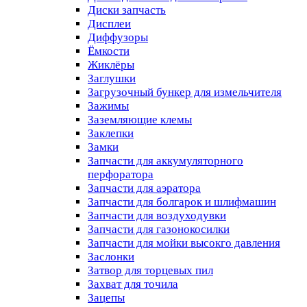
Диски запчасть
Дисплеи
Диффузоры
Ёмкости
Жиклёры
Заглушки
Загрузочный бункер для измельчителя
Зажимы
Заземляющие клемы
Заклепки
Замки
Запчасти для аккумуляторного
перфоратора
Запчасти для аэратора
Запчасти для болгарок и шлифмашин
Запчасти для воздуходувки
Запчасти для газонокосилки
Запчасти для мойки высокго давления
Заслонки
Затвор для торцевых пил
Захват для точила
Зацепы