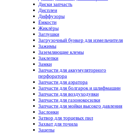
Диски запчасть
Дисплеи
Диффузоры
Ёмкости
Жиклёры
Заглушки
Загрузочный бункер для измельчителя
Зажимы
Заземляющие клемы
Заклепки
Замки
Запчасти для аккумуляторного
перфоратора
Запчасти для аэратора
Запчасти для болгарок и шлифмашин
Запчасти для воздуходувки
Запчасти для газонокосилки
Запчасти для мойки высокго давления
Заслонки
Затвор для торцевых пил
Захват для точила
Зацепы