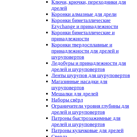
Ключи, крючки, переходники для
дрелей
Коронки алмазные для дрели
Коронки биметаллические
Ezychange и принадлежности
Коронки биметаллические и
принадлежности
Коронки твердосплавные и
принадлежности для дрелей и
шуруповертов
Ледобуры и принадлежности для
дрелей и шуруповертов
Ленты шурупов для шуруповертов
Магазинные насадки для
шуруповертов
Мешалки для дрелей
Наборы свёрл
Ограничители уровня глубины для
дрелей и шуруповертов
Патроны быстрозажимные для
дрелей и шуруповертов
Патроны кулачковые для дрелей
Сверла