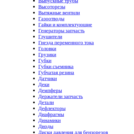
Выпускные трубы
Высоторезы
Вытяжные вентили
Газоотводы
Гайки и комплектующие
Генераторы запчасть
Глушители
Гнезда переменного тока
Головки
Грузики
Губки
Губки съемника
Губчатая резина
Датчики
Деки
Демпферы
Держатели запчасть
Детали
Дефлекторы
Диафрагмы
Динамики
Диоды
Диски давления для бензорезов