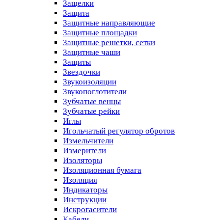
Защелки
Защита
Защитные направляющие
Защитные площадки
Защитные решетки, сетки
Защитные чаши
Защиты
Звездочки
Звукоизоляции
Звукопоглотители
Зубчатые венцы
Зубчатые рейки
Иглы
Игольчатый регулятор обротов
Измельчители
Измерители
Изоляторы
Изоляционная бумага
Изоляция
Индикаторы
Инструкции
Искрогасители
Кабели