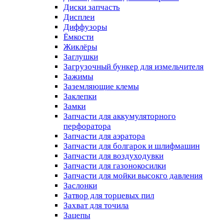
Диски запчасть
Дисплеи
Диффузоры
Ёмкости
Жиклёры
Заглушки
Загрузочный бункер для измельчителя
Зажимы
Заземляющие клемы
Заклепки
Замки
Запчасти для аккумуляторного
перфоратора
Запчасти для аэратора
Запчасти для болгарок и шлифмашин
Запчасти для воздуходувки
Запчасти для газонокосилки
Запчасти для мойки высокго давления
Заслонки
Затвор для торцевых пил
Захват для точила
Зацепы