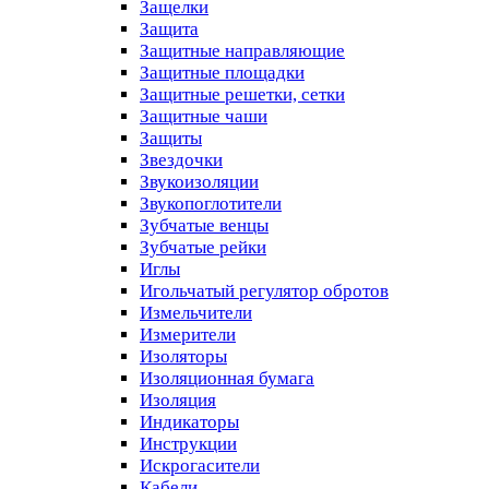
Защелки
Защита
Защитные направляющие
Защитные площадки
Защитные решетки, сетки
Защитные чаши
Защиты
Звездочки
Звукоизоляции
Звукопоглотители
Зубчатые венцы
Зубчатые рейки
Иглы
Игольчатый регулятор обротов
Измельчители
Измерители
Изоляторы
Изоляционная бумага
Изоляция
Индикаторы
Инструкции
Искрогасители
Кабели