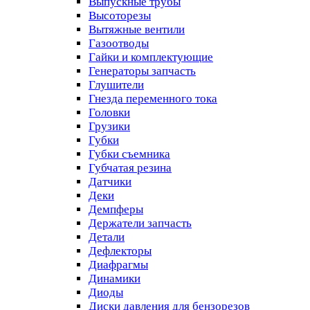
Выпускные трубы
Высоторезы
Вытяжные вентили
Газоотводы
Гайки и комплектующие
Генераторы запчасть
Глушители
Гнезда переменного тока
Головки
Грузики
Губки
Губки съемника
Губчатая резина
Датчики
Деки
Демпферы
Держатели запчасть
Детали
Дефлекторы
Диафрагмы
Динамики
Диоды
Диски давления для бензорезов