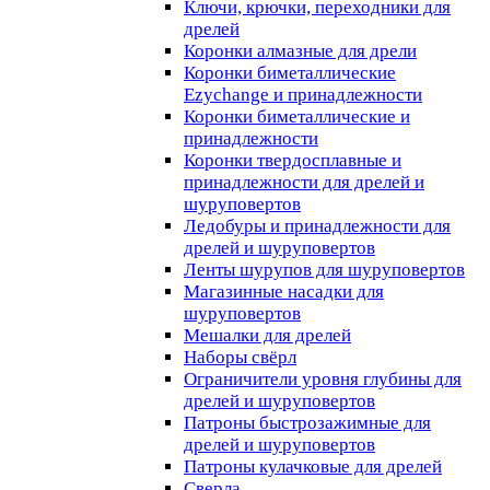
Ключи, крючки, переходники для
дрелей
Коронки алмазные для дрели
Коронки биметаллические
Ezychange и принадлежности
Коронки биметаллические и
принадлежности
Коронки твердосплавные и
принадлежности для дрелей и
шуруповертов
Ледобуры и принадлежности для
дрелей и шуруповертов
Ленты шурупов для шуруповертов
Магазинные насадки для
шуруповертов
Мешалки для дрелей
Наборы свёрл
Ограничители уровня глубины для
дрелей и шуруповертов
Патроны быстрозажимные для
дрелей и шуруповертов
Патроны кулачковые для дрелей
Сверла