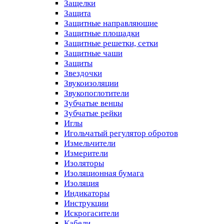
Защелки
Защита
Защитные направляющие
Защитные площадки
Защитные решетки, сетки
Защитные чаши
Защиты
Звездочки
Звукоизоляции
Звукопоглотители
Зубчатые венцы
Зубчатые рейки
Иглы
Игольчатый регулятор обротов
Измельчители
Измерители
Изоляторы
Изоляционная бумага
Изоляция
Индикаторы
Инструкции
Искрогасители
Кабели