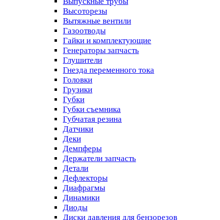
Выпускные трубы
Высоторезы
Вытяжные вентили
Газоотводы
Гайки и комплектующие
Генераторы запчасть
Глушители
Гнезда переменного тока
Головки
Грузики
Губки
Губки съемника
Губчатая резина
Датчики
Деки
Демпферы
Держатели запчасть
Детали
Дефлекторы
Диафрагмы
Динамики
Диоды
Диски давления для бензорезов