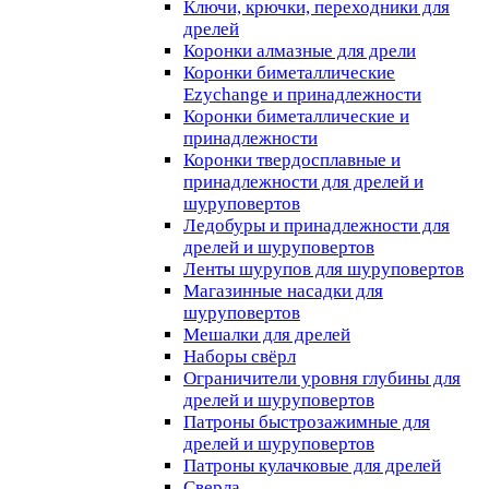
Ключи, крючки, переходники для
дрелей
Коронки алмазные для дрели
Коронки биметаллические
Ezychange и принадлежности
Коронки биметаллические и
принадлежности
Коронки твердосплавные и
принадлежности для дрелей и
шуруповертов
Ледобуры и принадлежности для
дрелей и шуруповертов
Ленты шурупов для шуруповертов
Магазинные насадки для
шуруповертов
Мешалки для дрелей
Наборы свёрл
Ограничители уровня глубины для
дрелей и шуруповертов
Патроны быстрозажимные для
дрелей и шуруповертов
Патроны кулачковые для дрелей
Сверла