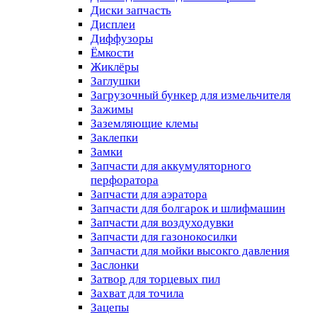
Диски запчасть
Дисплеи
Диффузоры
Ёмкости
Жиклёры
Заглушки
Загрузочный бункер для измельчителя
Зажимы
Заземляющие клемы
Заклепки
Замки
Запчасти для аккумуляторного
перфоратора
Запчасти для аэратора
Запчасти для болгарок и шлифмашин
Запчасти для воздуходувки
Запчасти для газонокосилки
Запчасти для мойки высокго давления
Заслонки
Затвор для торцевых пил
Захват для точила
Зацепы