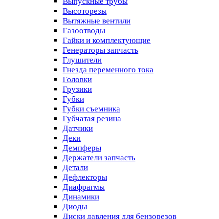
Выпускные трубы
Высоторезы
Вытяжные вентили
Газоотводы
Гайки и комплектующие
Генераторы запчасть
Глушители
Гнезда переменного тока
Головки
Грузики
Губки
Губки съемника
Губчатая резина
Датчики
Деки
Демпферы
Держатели запчасть
Детали
Дефлекторы
Диафрагмы
Динамики
Диоды
Диски давления для бензорезов