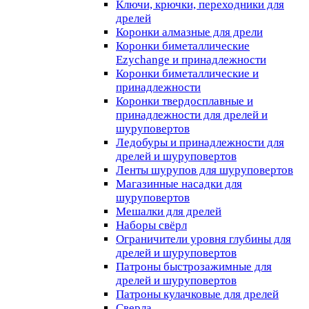
Ключи, крючки, переходники для
дрелей
Коронки алмазные для дрели
Коронки биметаллические
Ezychange и принадлежности
Коронки биметаллические и
принадлежности
Коронки твердосплавные и
принадлежности для дрелей и
шуруповертов
Ледобуры и принадлежности для
дрелей и шуруповертов
Ленты шурупов для шуруповертов
Магазинные насадки для
шуруповертов
Мешалки для дрелей
Наборы свёрл
Ограничители уровня глубины для
дрелей и шуруповертов
Патроны быстрозажимные для
дрелей и шуруповертов
Патроны кулачковые для дрелей
Сверла