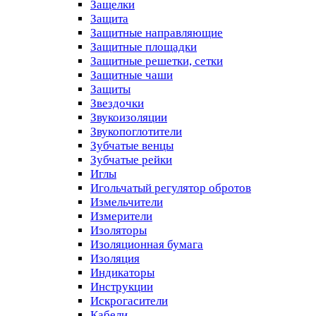
Защелки
Защита
Защитные направляющие
Защитные площадки
Защитные решетки, сетки
Защитные чаши
Защиты
Звездочки
Звукоизоляции
Звукопоглотители
Зубчатые венцы
Зубчатые рейки
Иглы
Игольчатый регулятор обротов
Измельчители
Измерители
Изоляторы
Изоляционная бумага
Изоляция
Индикаторы
Инструкции
Искрогасители
Кабели