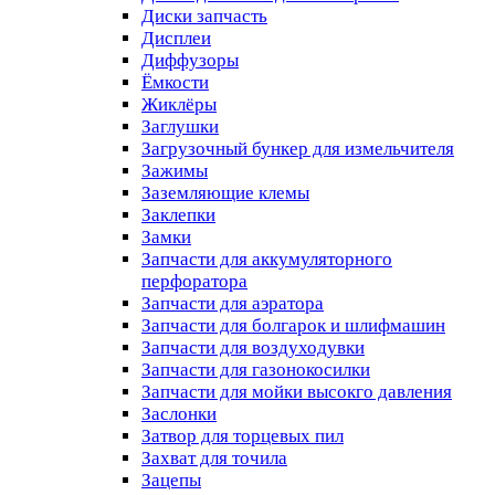
Диски запчасть
Дисплеи
Диффузоры
Ёмкости
Жиклёры
Заглушки
Загрузочный бункер для измельчителя
Зажимы
Заземляющие клемы
Заклепки
Замки
Запчасти для аккумуляторного
перфоратора
Запчасти для аэратора
Запчасти для болгарок и шлифмашин
Запчасти для воздуходувки
Запчасти для газонокосилки
Запчасти для мойки высокго давления
Заслонки
Затвор для торцевых пил
Захват для точила
Зацепы