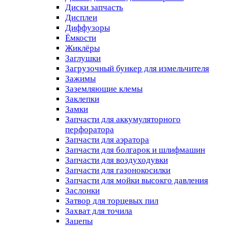
Диски запчасть
Дисплеи
Диффузоры
Ёмкости
Жиклёры
Заглушки
Загрузочный бункер для измельчителя
Зажимы
Заземляющие клемы
Заклепки
Замки
Запчасти для аккумуляторного
перфоратора
Запчасти для аэратора
Запчасти для болгарок и шлифмашин
Запчасти для воздуходувки
Запчасти для газонокосилки
Запчасти для мойки высокго давления
Заслонки
Затвор для торцевых пил
Захват для точила
Зацепы