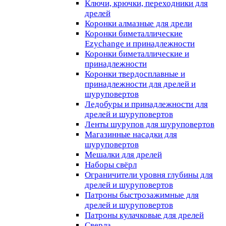
Ключи, крючки, переходники для
дрелей
Коронки алмазные для дрели
Коронки биметаллические
Ezychange и принадлежности
Коронки биметаллические и
принадлежности
Коронки твердосплавные и
принадлежности для дрелей и
шуруповертов
Ледобуры и принадлежности для
дрелей и шуруповертов
Ленты шурупов для шуруповертов
Магазинные насадки для
шуруповертов
Мешалки для дрелей
Наборы свёрл
Ограничители уровня глубины для
дрелей и шуруповертов
Патроны быстрозажимные для
дрелей и шуруповертов
Патроны кулачковые для дрелей
Сверла