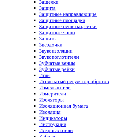
Защелки
Защита
Защитные направляющие
Защитные площадки
Защитные решетки, сетки
Защитные чаши
Защиты
Звездочки
Звукоизоляции
Звукопоглотители
Зубчатые венцы
Зубчатые рейки
Иглы
Игольчатый регулятор обротов
Измельчители
Измерители
Изоляторы
Изоляционная бумага
Изоляция
Индикаторы
Инструкции
Искрогасители
Кабели