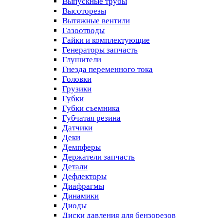
Выпускные трубы
Высоторезы
Вытяжные вентили
Газоотводы
Гайки и комплектующие
Генераторы запчасть
Глушители
Гнезда переменного тока
Головки
Грузики
Губки
Губки съемника
Губчатая резина
Датчики
Деки
Демпферы
Держатели запчасть
Детали
Дефлекторы
Диафрагмы
Динамики
Диоды
Диски давления для бензорезов