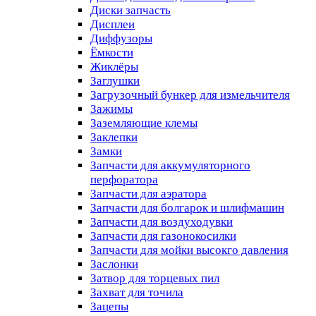
Диски запчасть
Дисплеи
Диффузоры
Ёмкости
Жиклёры
Заглушки
Загрузочный бункер для измельчителя
Зажимы
Заземляющие клемы
Заклепки
Замки
Запчасти для аккумуляторного
перфоратора
Запчасти для аэратора
Запчасти для болгарок и шлифмашин
Запчасти для воздуходувки
Запчасти для газонокосилки
Запчасти для мойки высокго давления
Заслонки
Затвор для торцевых пил
Захват для точила
Зацепы