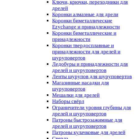
Ключи, крючки, переходники для
дрелей
Коронки алмазные для дрели
Коронки биметаллические
Ezychange и принадлежности
Коронки биметаллические и
принадлежности
Коронки твердосплавные и
принадлежности для дрелей и
шуруповертов
Ледобуры и принадлежности для
дрелей и шуруповертов
Ленты шурупов для шуруповертов
Магазинные насадки для
шуруповертов
Мешалки для дрелей
Наборы свёрл
Ограничители уровня глубины для
дрелей и шуруповертов
Патроны быстрозажимные для
дрелей и шуруповертов
Патроны кулачковые для дрелей
Сверла