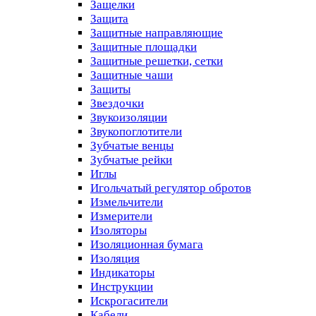
Защелки
Защита
Защитные направляющие
Защитные площадки
Защитные решетки, сетки
Защитные чаши
Защиты
Звездочки
Звукоизоляции
Звукопоглотители
Зубчатые венцы
Зубчатые рейки
Иглы
Игольчатый регулятор обротов
Измельчители
Измерители
Изоляторы
Изоляционная бумага
Изоляция
Индикаторы
Инструкции
Искрогасители
Кабели