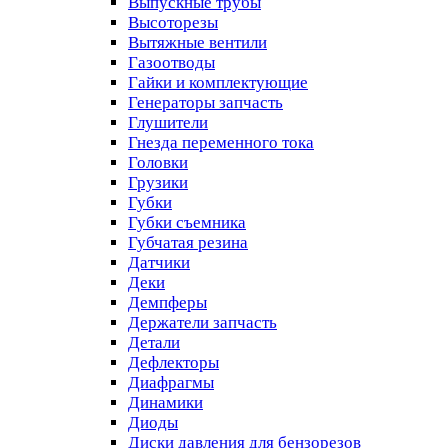
Выпускные трубы
Высоторезы
Вытяжные вентили
Газоотводы
Гайки и комплектующие
Генераторы запчасть
Глушители
Гнезда переменного тока
Головки
Грузики
Губки
Губки съемника
Губчатая резина
Датчики
Деки
Демпферы
Держатели запчасть
Детали
Дефлекторы
Диафрагмы
Динамики
Диоды
Диски давления для бензорезов