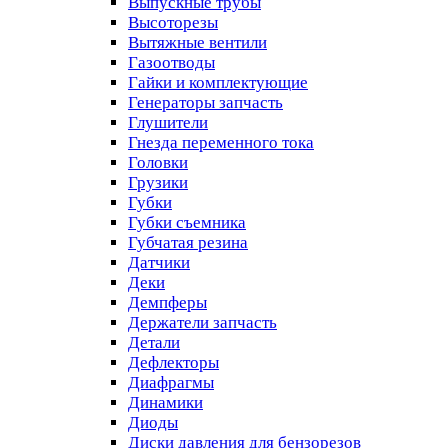
Выпускные трубы
Высоторезы
Вытяжные вентили
Газоотводы
Гайки и комплектующие
Генераторы запчасть
Глушители
Гнезда переменного тока
Головки
Грузики
Губки
Губки съемника
Губчатая резина
Датчики
Деки
Демпферы
Держатели запчасть
Детали
Дефлекторы
Диафрагмы
Динамики
Диоды
Диски давления для бензорезов