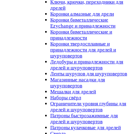
Ключи, крючки, переходники для
дрелей
Коронки алмазные для дрели
Коронки биметаллические
Ezychange и принадлежности
Коронки биметаллические и
принадлежности
Коронки твердосплавные и
принадлежности для дрелей и
шуруповертов
Ледобуры и принадлежности для
дрелей и шуруповертов
Ленты шурупов для шуруповертов
Магазинные насадки для
шуруповертов
Мешалки для дрелей
Наборы свёрл
Ограничители уровня глубины для
дрелей и шуруповертов
Патроны быстрозажимные для
дрелей и шуруповертов
Патроны кулачковые для дрелей
Сверла