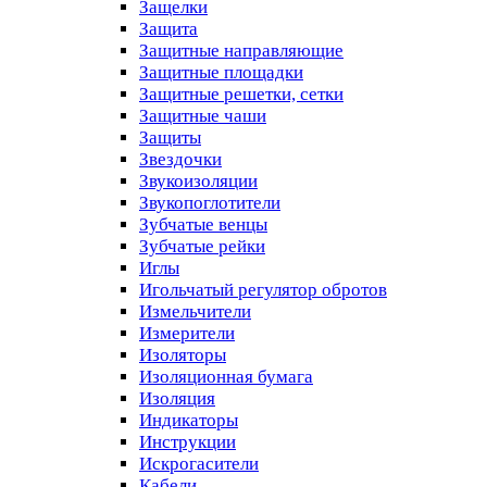
Защелки
Защита
Защитные направляющие
Защитные площадки
Защитные решетки, сетки
Защитные чаши
Защиты
Звездочки
Звукоизоляции
Звукопоглотители
Зубчатые венцы
Зубчатые рейки
Иглы
Игольчатый регулятор обротов
Измельчители
Измерители
Изоляторы
Изоляционная бумага
Изоляция
Индикаторы
Инструкции
Искрогасители
Кабели