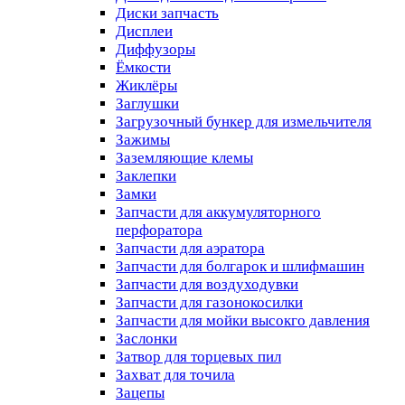
Диски запчасть
Дисплеи
Диффузоры
Ёмкости
Жиклёры
Заглушки
Загрузочный бункер для измельчителя
Зажимы
Заземляющие клемы
Заклепки
Замки
Запчасти для аккумуляторного
перфоратора
Запчасти для аэратора
Запчасти для болгарок и шлифмашин
Запчасти для воздуходувки
Запчасти для газонокосилки
Запчасти для мойки высокго давления
Заслонки
Затвор для торцевых пил
Захват для точила
Зацепы