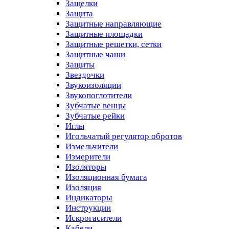
Защелки
Защита
Защитные направляющие
Защитные площадки
Защитные решетки, сетки
Защитные чаши
Защиты
Звездочки
Звукоизоляции
Звукопоглотители
Зубчатые венцы
Зубчатые рейки
Иглы
Игольчатый регулятор обротов
Измельчители
Измерители
Изоляторы
Изоляционная бумага
Изоляция
Индикаторы
Инструкции
Искрогасители
Кабели