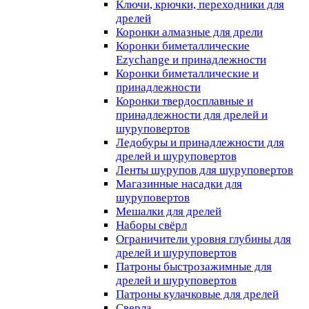
Ключи, крючки, переходники для
дрелей
Коронки алмазные для дрели
Коронки биметаллические
Ezychange и принадлежности
Коронки биметаллические и
принадлежности
Коронки твердосплавные и
принадлежности для дрелей и
шуруповертов
Ледобуры и принадлежности для
дрелей и шуруповертов
Ленты шурупов для шуруповертов
Магазинные насадки для
шуруповертов
Мешалки для дрелей
Наборы свёрл
Ограничители уровня глубины для
дрелей и шуруповертов
Патроны быстрозажимные для
дрелей и шуруповертов
Патроны кулачковые для дрелей
Сверла