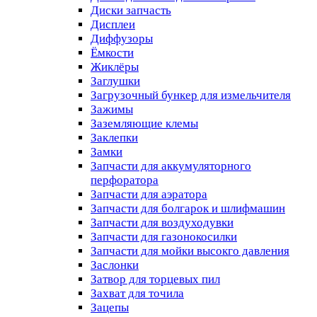
Диски запчасть
Дисплеи
Диффузоры
Ёмкости
Жиклёры
Заглушки
Загрузочный бункер для измельчителя
Зажимы
Заземляющие клемы
Заклепки
Замки
Запчасти для аккумуляторного
перфоратора
Запчасти для аэратора
Запчасти для болгарок и шлифмашин
Запчасти для воздуходувки
Запчасти для газонокосилки
Запчасти для мойки высокго давления
Заслонки
Затвор для торцевых пил
Захват для точила
Зацепы