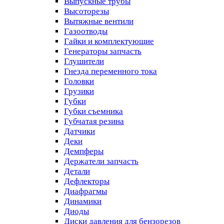
Выпускные трубы
Высоторезы
Вытяжные вентили
Газоотводы
Гайки и комплектующие
Генераторы запчасть
Глушители
Гнезда переменного тока
Головки
Грузики
Губки
Губки съемника
Губчатая резина
Датчики
Деки
Демпферы
Держатели запчасть
Детали
Дефлекторы
Диафрагмы
Динамики
Диоды
Диски давления для бензорезов