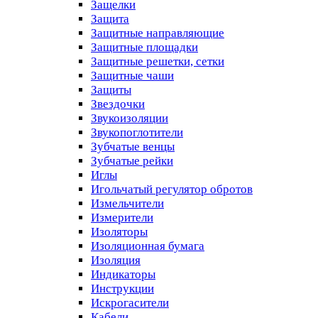
Защелки
Защита
Защитные направляющие
Защитные площадки
Защитные решетки, сетки
Защитные чаши
Защиты
Звездочки
Звукоизоляции
Звукопоглотители
Зубчатые венцы
Зубчатые рейки
Иглы
Игольчатый регулятор обротов
Измельчители
Измерители
Изоляторы
Изоляционная бумага
Изоляция
Индикаторы
Инструкции
Искрогасители
Кабели