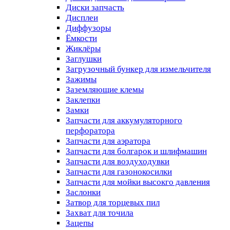
Диски запчасть
Дисплеи
Диффузоры
Ёмкости
Жиклёры
Заглушки
Загрузочный бункер для измельчителя
Зажимы
Заземляющие клемы
Заклепки
Замки
Запчасти для аккумуляторного
перфоратора
Запчасти для аэратора
Запчасти для болгарок и шлифмашин
Запчасти для воздуходувки
Запчасти для газонокосилки
Запчасти для мойки высокго давления
Заслонки
Затвор для торцевых пил
Захват для точила
Зацепы