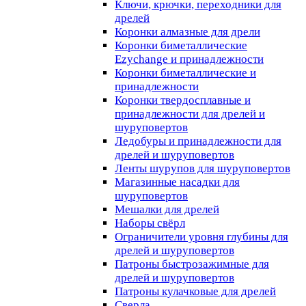
Ключи, крючки, переходники для
дрелей
Коронки алмазные для дрели
Коронки биметаллические
Ezychange и принадлежности
Коронки биметаллические и
принадлежности
Коронки твердосплавные и
принадлежности для дрелей и
шуруповертов
Ледобуры и принадлежности для
дрелей и шуруповертов
Ленты шурупов для шуруповертов
Магазинные насадки для
шуруповертов
Мешалки для дрелей
Наборы свёрл
Ограничители уровня глубины для
дрелей и шуруповертов
Патроны быстрозажимные для
дрелей и шуруповертов
Патроны кулачковые для дрелей
Сверла