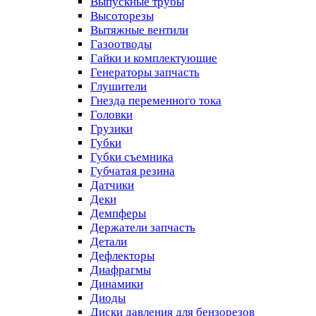
Выпускные трубы
Высоторезы
Вытяжные вентили
Газоотводы
Гайки и комплектующие
Генераторы запчасть
Глушители
Гнезда переменного тока
Головки
Грузики
Губки
Губки съемника
Губчатая резина
Датчики
Деки
Демпферы
Держатели запчасть
Детали
Дефлекторы
Диафрагмы
Динамики
Диоды
Диски давления для бензорезов