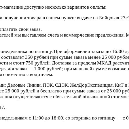
-магазине доступно несколько вариантов оплаты:
 получении товара в нашем пункте выдаче на Бойцовая 27с3
платить свой заказ.
елей мы выставляем счета и коммерческие предложения. Мы
онедельника по пятницу. При оформлении заказа до 16:00 д
составляет 350 рублей при сумме заказа менее 25 000 рублей
сти и стоит 750 рублей. Доставка за пределы МКАД рассчит
ля доставки — 1 000 рублей; при меньшей сумме возможен 
я совместно с водителем.
ми: Деловые Линии, ПЭК, СДЭК, ЖелДорЭкспедиция, КиТ и 
е 25 000 рублей и бесплатно при сумме заказа от 25 000 ру
ления осуществляются с обязательной объявленной стоимост
27.
едельникам с 11:00 до 18:00, со вторника по пятницу — с 09