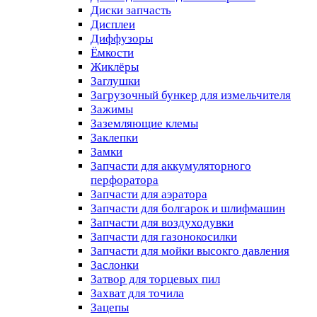
Диски запчасть
Дисплеи
Диффузоры
Ёмкости
Жиклёры
Заглушки
Загрузочный бункер для измельчителя
Зажимы
Заземляющие клемы
Заклепки
Замки
Запчасти для аккумуляторного
перфоратора
Запчасти для аэратора
Запчасти для болгарок и шлифмашин
Запчасти для воздуходувки
Запчасти для газонокосилки
Запчасти для мойки высокго давления
Заслонки
Затвор для торцевых пил
Захват для точила
Зацепы