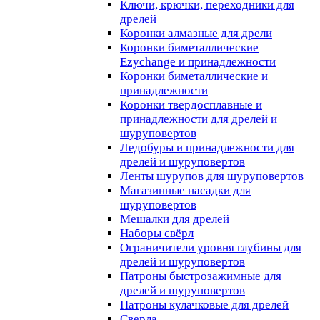
Ключи, крючки, переходники для
дрелей
Коронки алмазные для дрели
Коронки биметаллические
Ezychange и принадлежности
Коронки биметаллические и
принадлежности
Коронки твердосплавные и
принадлежности для дрелей и
шуруповертов
Ледобуры и принадлежности для
дрелей и шуруповертов
Ленты шурупов для шуруповертов
Магазинные насадки для
шуруповертов
Мешалки для дрелей
Наборы свёрл
Ограничители уровня глубины для
дрелей и шуруповертов
Патроны быстрозажимные для
дрелей и шуруповертов
Патроны кулачковые для дрелей
Сверла