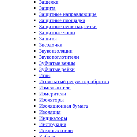
Защелки
Защита
Защитные направляющие
Защитные площадки
Защитные решетки, сетки
Защитные чаши
Защиты
Звездочки
Звукоизоляции
Звукопоглотители
Зубчатые венцы
Зубчатые рейки
Иглы
Игольчатый регулятор обротов
Измельчители
Измерители
Изоляторы
Изоляционная бумага
Изоляция
Индикаторы
Инструкции
Искрогасители
Кабели