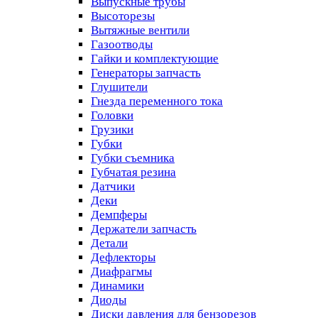
Выпускные трубы
Высоторезы
Вытяжные вентили
Газоотводы
Гайки и комплектующие
Генераторы запчасть
Глушители
Гнезда переменного тока
Головки
Грузики
Губки
Губки съемника
Губчатая резина
Датчики
Деки
Демпферы
Держатели запчасть
Детали
Дефлекторы
Диафрагмы
Динамики
Диоды
Диски давления для бензорезов