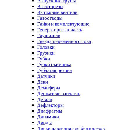
Выпускные трубы
Высоторезы
Вытяжные вентили
Газоотводы
Гайки и комплектующие
Генераторы запчасть
Глушители
Гнезда переменного тока
Головки
Грузики
Губки
Губки съемника
Губчатая резина
Датчики
Деки
Демпферы
Держатели запчасть
Детали
Дефлекторы
Диафрагмы
Динамики
Диоды
Диски давления для бензорезов