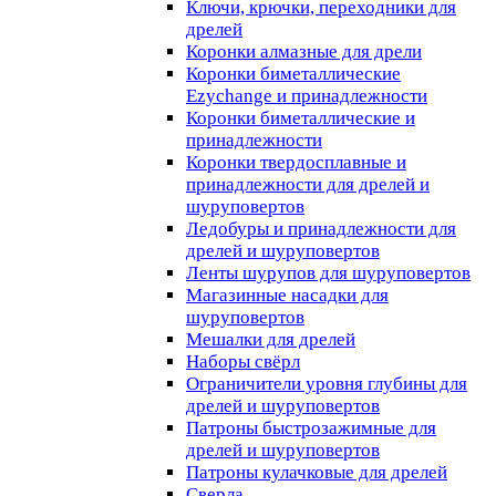
Ключи, крючки, переходники для
дрелей
Коронки алмазные для дрели
Коронки биметаллические
Ezychange и принадлежности
Коронки биметаллические и
принадлежности
Коронки твердосплавные и
принадлежности для дрелей и
шуруповертов
Ледобуры и принадлежности для
дрелей и шуруповертов
Ленты шурупов для шуруповертов
Магазинные насадки для
шуруповертов
Мешалки для дрелей
Наборы свёрл
Ограничители уровня глубины для
дрелей и шуруповертов
Патроны быстрозажимные для
дрелей и шуруповертов
Патроны кулачковые для дрелей
Сверла