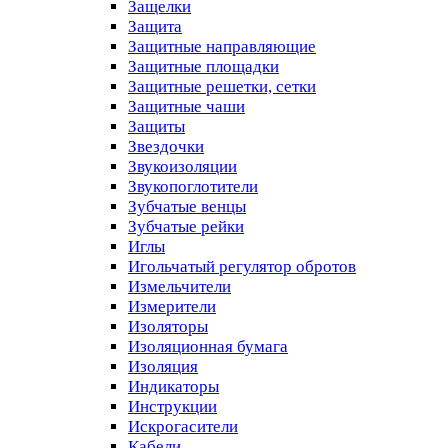
Защелки
Защита
Защитные направляющие
Защитные площадки
Защитные решетки, сетки
Защитные чаши
Защиты
Звездочки
Звукоизоляции
Звукопоглотители
Зубчатые венцы
Зубчатые рейки
Иглы
Игольчатый регулятор обротов
Измельчители
Измерители
Изоляторы
Изоляционная бумага
Изоляция
Индикаторы
Инструкции
Искрогасители
Кабели