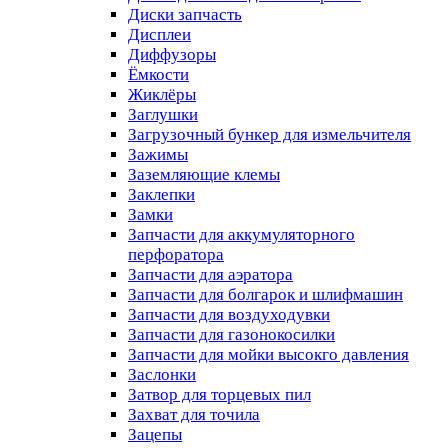
Диски запчасть
Дисплеи
Диффузоры
Ёмкости
Жиклёры
Заглушки
Загрузочный бункер для измельчителя
Зажимы
Заземляющие клемы
Заклепки
Замки
Запчасти для аккумуляторного
перфоратора
Запчасти для аэратора
Запчасти для болгарок и шлифмашин
Запчасти для воздуходувки
Запчасти для газонокосилки
Запчасти для мойки высокго давления
Заслонки
Затвор для торцевых пил
Захват для точила
Зацепы