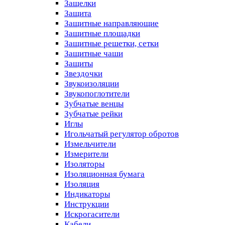
Защелки
Защита
Защитные направляющие
Защитные площадки
Защитные решетки, сетки
Защитные чаши
Защиты
Звездочки
Звукоизоляции
Звукопоглотители
Зубчатые венцы
Зубчатые рейки
Иглы
Игольчатый регулятор обротов
Измельчители
Измерители
Изоляторы
Изоляционная бумага
Изоляция
Индикаторы
Инструкции
Искрогасители
Кабели