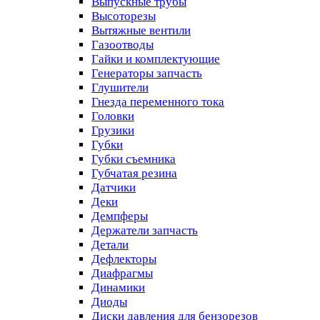
Выпускные трубы
Высоторезы
Вытяжные вентили
Газоотводы
Гайки и комплектующие
Генераторы запчасть
Глушители
Гнезда переменного тока
Головки
Грузики
Губки
Губки съемника
Губчатая резина
Датчики
Деки
Демпферы
Держатели запчасть
Детали
Дефлекторы
Диафрагмы
Динамики
Диоды
Диски давления для бензорезов