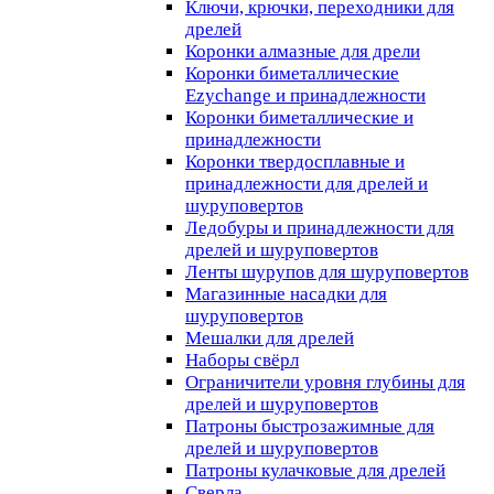
Ключи, крючки, переходники для
дрелей
Коронки алмазные для дрели
Коронки биметаллические
Ezychange и принадлежности
Коронки биметаллические и
принадлежности
Коронки твердосплавные и
принадлежности для дрелей и
шуруповертов
Ледобуры и принадлежности для
дрелей и шуруповертов
Ленты шурупов для шуруповертов
Магазинные насадки для
шуруповертов
Мешалки для дрелей
Наборы свёрл
Ограничители уровня глубины для
дрелей и шуруповертов
Патроны быстрозажимные для
дрелей и шуруповертов
Патроны кулачковые для дрелей
Сверла