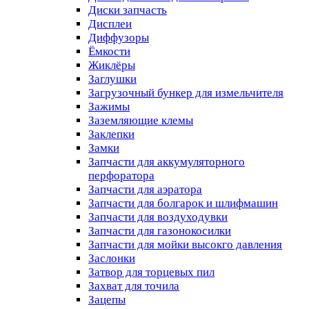
Диски запчасть
Дисплеи
Диффузоры
Ёмкости
Жиклёры
Заглушки
Загрузочный бункер для измельчителя
Зажимы
Заземляющие клемы
Заклепки
Замки
Запчасти для аккумуляторного
перфоратора
Запчасти для аэратора
Запчасти для болгарок и шлифмашин
Запчасти для воздуходувки
Запчасти для газонокосилки
Запчасти для мойки высокго давления
Заслонки
Затвор для торцевых пил
Захват для точила
Зацепы