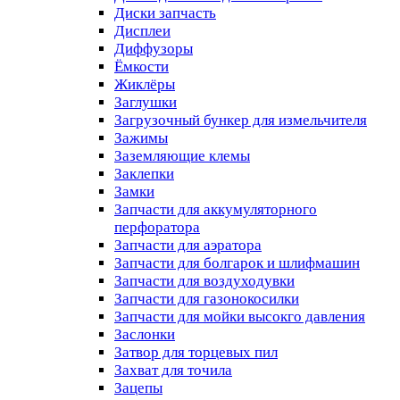
Диски запчасть
Дисплеи
Диффузоры
Ёмкости
Жиклёры
Заглушки
Загрузочный бункер для измельчителя
Зажимы
Заземляющие клемы
Заклепки
Замки
Запчасти для аккумуляторного
перфоратора
Запчасти для аэратора
Запчасти для болгарок и шлифмашин
Запчасти для воздуходувки
Запчасти для газонокосилки
Запчасти для мойки высокго давления
Заслонки
Затвор для торцевых пил
Захват для точила
Зацепы