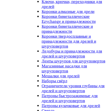
Ключи, крючки, переходники для
дрелей
Коронки алмазные для дрели
Коронки биметаллические
Ezychange и принадлежности
Коронки биметаллические и
принадлежности
Коронки твердосплавные и
принадлежности для дрелей и
шуруповертов
Ледобуры и принадлежности для
дрелей и шуруповертов
Ленты шурупов для шуруповертов
Магазинные насадки для
шуруповертов
Мешалки для дрелей
Наборы свёрл
Ограничители уровня глубины для
дрелей и шуруповертов
Патроны быстрозажимные для
дрелей и шуруповертов
Патроны кулачковые для дрелей
Сверла