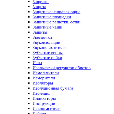
Защелки
Защита
Защитные направляющие
Защитные площадки
Защитные решетки, сетки
Защитные чаши
Защиты
Звездочки
Звукоизоляции
Звукопоглотители
Зубчатые венцы
Зубчатые рейки
Иглы
Игольчатый регулятор обротов
Измельчители
Измерители
Изоляторы
Изоляционная бумага
Изоляция
Индикаторы
Инструкции
Искрогасители
Кабели