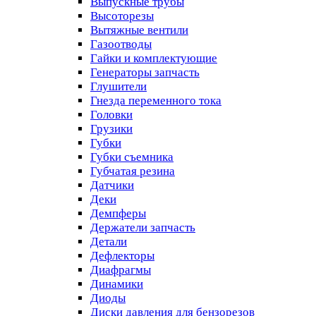
Выпускные трубы
Высоторезы
Вытяжные вентили
Газоотводы
Гайки и комплектующие
Генераторы запчасть
Глушители
Гнезда переменного тока
Головки
Грузики
Губки
Губки съемника
Губчатая резина
Датчики
Деки
Демпферы
Держатели запчасть
Детали
Дефлекторы
Диафрагмы
Динамики
Диоды
Диски давления для бензорезов