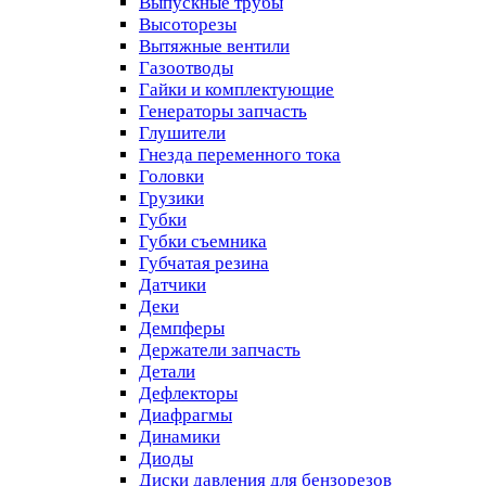
Выпускные трубы
Высоторезы
Вытяжные вентили
Газоотводы
Гайки и комплектующие
Генераторы запчасть
Глушители
Гнезда переменного тока
Головки
Грузики
Губки
Губки съемника
Губчатая резина
Датчики
Деки
Демпферы
Держатели запчасть
Детали
Дефлекторы
Диафрагмы
Динамики
Диоды
Диски давления для бензорезов