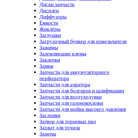
Диски запчасть
Дисплеи
Диффузоры
Ёмкости
Жиклёры
Заглушки
Загрузочный бункер для измельчителя
Зажимы
Заземляющие клемы
Заклепки
Замки
Запчасти для аккумуляторного
перфоратора
Запчасти для аэратора
Запчасти для болгарок и шлифмашин
Запчасти для воздуходувки
Запчасти для газонокосилки
Запчасти для мойки высокго давления
Заслонки
Затвор для торцевых пил
Захват для точила
Зацепы