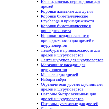
Ключи, крючки, переходники для
дрелей
Коронки алмазные для дрели
Коронки биметаллические
Ezychange и принадлежности
Коронки биметаллические и
принадлежности
Коронки твердосплавные и
принадлежности для дрелей и
шуруповертов
Ледобуры и принадлежности для
дрелей и шуруповертов
Ленты шурупов для шуруповертов
Магазинные насадки для
шуруповертов
Мешалки для дрелей
Наборы свёрл
Ограничители уровня глубины для
дрелей и шуруповертов
Патроны быстрозажимные для
дрелей и шуруповертов
Патроны кулачковые для дрелей
Сверла