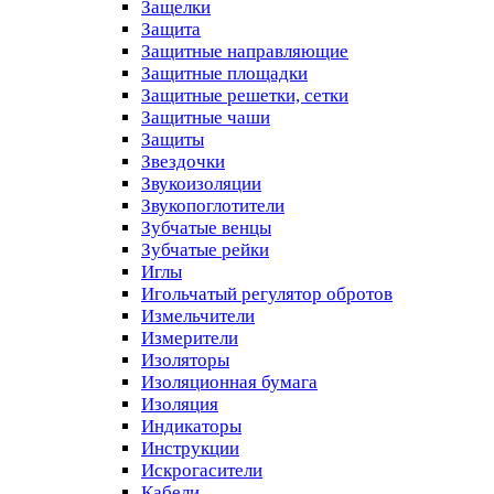
Защелки
Защита
Защитные направляющие
Защитные площадки
Защитные решетки, сетки
Защитные чаши
Защиты
Звездочки
Звукоизоляции
Звукопоглотители
Зубчатые венцы
Зубчатые рейки
Иглы
Игольчатый регулятор обротов
Измельчители
Измерители
Изоляторы
Изоляционная бумага
Изоляция
Индикаторы
Инструкции
Искрогасители
Кабели