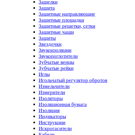
Защелки
Защита
Защитные направляющие
Защитные площадки
Защитные решетки, сетки
Защитные чаши
Защиты
Звездочки
Звукоизоляции
Звукопоглотители
Зубчатые венцы
Зубчатые рейки
Иглы
Игольчатый регулятор обротов
Измельчители
Измерители
Изоляторы
Изоляционная бумага
Изоляция
Индикаторы
Инструкции
Искрогасители
Кабели