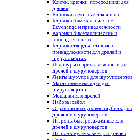
Ключи, крючки, переходники для
дрелей
Коронки алмазные для дрели
Коронки биметаллические
Ezychange и принадлежности
Коронки биметаллические и
принадлежности
Коронки твердосплавные и
принадлежности для дрелей и
шуруповертов
Ледобуры и принадлежности для
дрелей и шуруповертов
Ленты шурупов для шуруповертов
Магазинные насадки для
шуруповертов
Мешалки для дрелей
Наборы свёрл
Ограничители уровня глубины для
дрелей и шуруповертов
Патроны быстрозажимные для
дрелей и шуруповертов
Патроны кулачковые для дрелей
Сверла