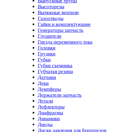
Выпускные трубы
Высоторезы
Вытяжные вентили
Газоотводы
Гайки и комплектующие
Генераторы запчасть
Глушители
Гнезда переменного тока
Головки
Грузики
Губки
Губки съемника
Губчатая резина
Датчики
Деки
Демпферы
Держатели запчасть
Детали
Дефлекторы
Диафрагмы
Динамики
Диоды
Диски давления для бензорезов