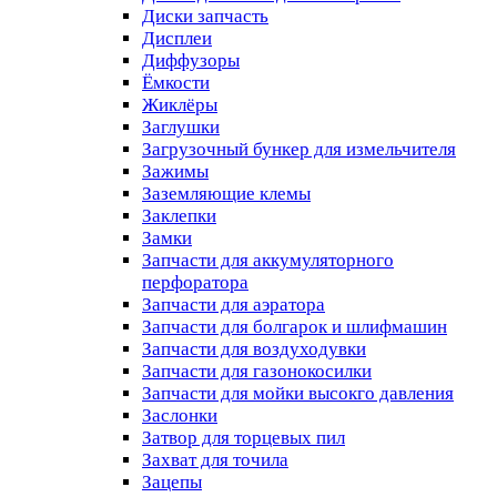
Диски запчасть
Дисплеи
Диффузоры
Ёмкости
Жиклёры
Заглушки
Загрузочный бункер для измельчителя
Зажимы
Заземляющие клемы
Заклепки
Замки
Запчасти для аккумуляторного
перфоратора
Запчасти для аэратора
Запчасти для болгарок и шлифмашин
Запчасти для воздуходувки
Запчасти для газонокосилки
Запчасти для мойки высокго давления
Заслонки
Затвор для торцевых пил
Захват для точила
Зацепы