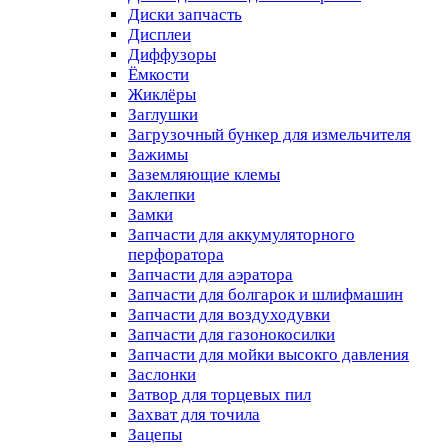
Диски запчасть
Дисплеи
Диффузоры
Ёмкости
Жиклёры
Заглушки
Загрузочный бункер для измельчителя
Зажимы
Заземляющие клемы
Заклепки
Замки
Запчасти для аккумуляторного
перфоратора
Запчасти для аэратора
Запчасти для болгарок и шлифмашин
Запчасти для воздуходувки
Запчасти для газонокосилки
Запчасти для мойки высокго давления
Заслонки
Затвор для торцевых пил
Захват для точила
Зацепы