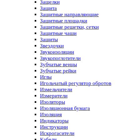
Защелки
Защита
Защитные направляющие
Защитные площадки
Защитные решетки, сетки
Защитные чаши
Защиты
Звездочки
Звукоизоляции
Звукопоглотители
Зубчатые венцы
Зубчатые рейки
Иглы
Игольчатый регулятор обротов
Измельчители
Измерители
Изоляторы
Изоляционная бумага
Изоляция
Индикаторы
Инструкции
Искрогасители
Кабели