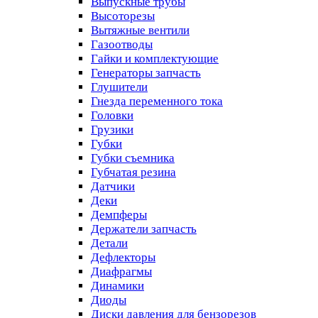
Выпускные трубы
Высоторезы
Вытяжные вентили
Газоотводы
Гайки и комплектующие
Генераторы запчасть
Глушители
Гнезда переменного тока
Головки
Грузики
Губки
Губки съемника
Губчатая резина
Датчики
Деки
Демпферы
Держатели запчасть
Детали
Дефлекторы
Диафрагмы
Динамики
Диоды
Диски давления для бензорезов