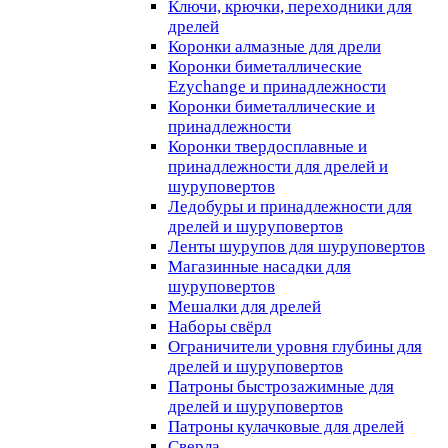
Ключи, крючки, переходники для
дрелей
Коронки алмазные для дрели
Коронки биметаллические
Ezychange и принадлежности
Коронки биметаллические и
принадлежности
Коронки твердосплавные и
принадлежности для дрелей и
шуруповертов
Ледобуры и принадлежности для
дрелей и шуруповертов
Ленты шурупов для шуруповертов
Магазинные насадки для
шуруповертов
Мешалки для дрелей
Наборы свёрл
Ограничители уровня глубины для
дрелей и шуруповертов
Патроны быстрозажимные для
дрелей и шуруповертов
Патроны кулачковые для дрелей
Сверла