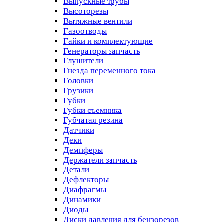
Выпускные трубы
Высоторезы
Вытяжные вентили
Газоотводы
Гайки и комплектующие
Генераторы запчасть
Глушители
Гнезда переменного тока
Головки
Грузики
Губки
Губки съемника
Губчатая резина
Датчики
Деки
Демпферы
Держатели запчасть
Детали
Дефлекторы
Диафрагмы
Динамики
Диоды
Диски давления для бензорезов