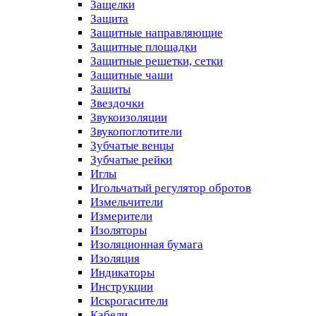
Защелки
Защита
Защитные направляющие
Защитные площадки
Защитные решетки, сетки
Защитные чаши
Защиты
Звездочки
Звукоизоляции
Звукопоглотители
Зубчатые венцы
Зубчатые рейки
Иглы
Игольчатый регулятор обротов
Измельчители
Измерители
Изоляторы
Изоляционная бумага
Изоляция
Индикаторы
Инструкции
Искрогасители
Кабели