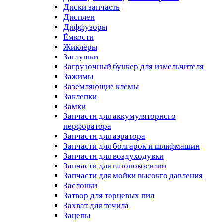
Диски запчасть
Дисплеи
Диффузоры
Ёмкости
Жиклёры
Заглушки
Загрузочный бункер для измельчителя
Зажимы
Заземляющие клемы
Заклепки
Замки
Запчасти для аккумуляторного
перфоратора
Запчасти для аэратора
Запчасти для болгарок и шлифмашин
Запчасти для воздуходувки
Запчасти для газонокосилки
Запчасти для мойки высокго давления
Заслонки
Затвор для торцевых пил
Захват для точила
Зацепы