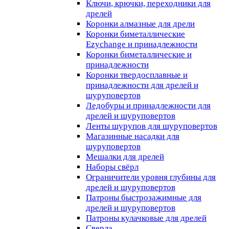
Ключи, крючки, переходники для
дрелей
Коронки алмазные для дрели
Коронки биметаллические
Ezychange и принадлежности
Коронки биметаллические и
принадлежности
Коронки твердосплавные и
принадлежности для дрелей и
шуруповертов
Ледобуры и принадлежности для
дрелей и шуруповертов
Ленты шурупов для шуруповертов
Магазинные насадки для
шуруповертов
Мешалки для дрелей
Наборы свёрл
Ограничители уровня глубины для
дрелей и шуруповертов
Патроны быстрозажимные для
дрелей и шуруповертов
Патроны кулачковые для дрелей
Сверла