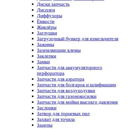
Диски запчасть
Дисплеи
Диффузоры
Ёмкости
Жиклёры
Заглушки
Загрузочный бункер для измельчителя
Зажимы
Заземляющие клемы
Заклепки
Замки
Запчасти для аккумуляторного
перфоратора
Запчасти для аэратора
Запчасти для болгарок и шлифмашин
Запчасти для воздуходувки
Запчасти для газонокосилки
Запчасти для мойки высокго давления
Заслонки
Затвор для торцевых пил
Захват для точила
Зацепы