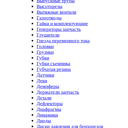
Выпускные трубы
Высоторезы
Вытяжные вентили
Газоотводы
Гайки и комплектующие
Генераторы запчасть
Глушители
Гнезда переменного тока
Головки
Грузики
Губки
Губки съемника
Губчатая резина
Датчики
Деки
Демпферы
Держатели запчасть
Детали
Дефлекторы
Диафрагмы
Динамики
Диоды
Диски давления для бензорезов