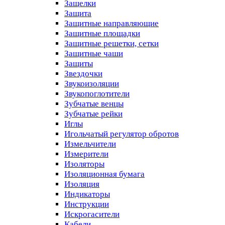
Защелки
Защита
Защитные направляющие
Защитные площадки
Защитные решетки, сетки
Защитные чаши
Защиты
Звездочки
Звукоизоляции
Звукопоглотители
Зубчатые венцы
Зубчатые рейки
Иглы
Игольчатый регулятор обротов
Измельчители
Измерители
Изоляторы
Изоляционная бумага
Изоляция
Индикаторы
Инструкции
Искрогасители
Кабели