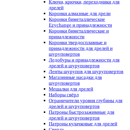
Ключи, крючки, переходники для
дрелей
Коронки алмазные для дрели
Коронки биметаллические
Ezychange и принадлежности
Коронки биметаллические и
принадлежности
Коронки твердосплавные и
принадлежности для дрелей и
шуруповертов
Ледобуры и принадлежности для
дрелей и шуруповертов
Ленты шурупов для шуруповертов
Магазинные насадки для
шуруповертов
Мешалки для дрелей
Наборы свёрл
Ограничители уровня глубины для
дрелей и шуруповертов
Патроны быстрозажимные для
дрелей и шуруповертов
Патроны кулачковые для дрелей
Сверла