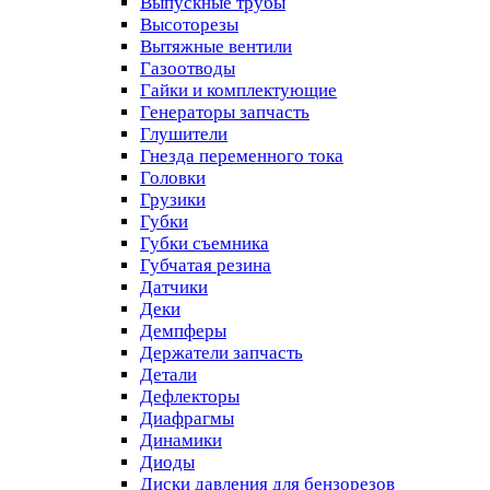
Выпускные трубы
Высоторезы
Вытяжные вентили
Газоотводы
Гайки и комплектующие
Генераторы запчасть
Глушители
Гнезда переменного тока
Головки
Грузики
Губки
Губки съемника
Губчатая резина
Датчики
Деки
Демпферы
Держатели запчасть
Детали
Дефлекторы
Диафрагмы
Динамики
Диоды
Диски давления для бензорезов