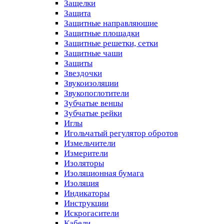
Защелки
Защита
Защитные направляющие
Защитные площадки
Защитные решетки, сетки
Защитные чаши
Защиты
Звездочки
Звукоизоляции
Звукопоглотители
Зубчатые венцы
Зубчатые рейки
Иглы
Игольчатый регулятор обротов
Измельчители
Измерители
Изоляторы
Изоляционная бумага
Изоляция
Индикаторы
Инструкции
Искрогасители
Кабели