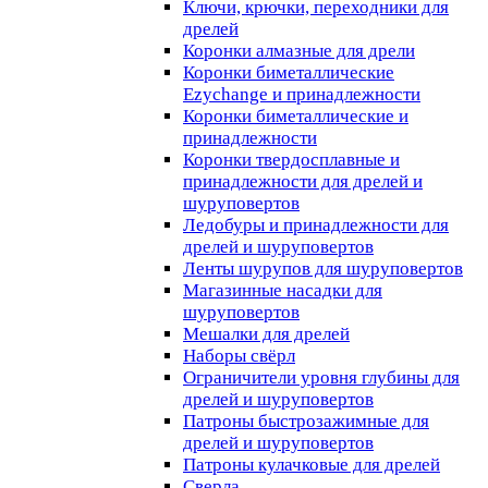
Ключи, крючки, переходники для
дрелей
Коронки алмазные для дрели
Коронки биметаллические
Ezychange и принадлежности
Коронки биметаллические и
принадлежности
Коронки твердосплавные и
принадлежности для дрелей и
шуруповертов
Ледобуры и принадлежности для
дрелей и шуруповертов
Ленты шурупов для шуруповертов
Магазинные насадки для
шуруповертов
Мешалки для дрелей
Наборы свёрл
Ограничители уровня глубины для
дрелей и шуруповертов
Патроны быстрозажимные для
дрелей и шуруповертов
Патроны кулачковые для дрелей
Сверла