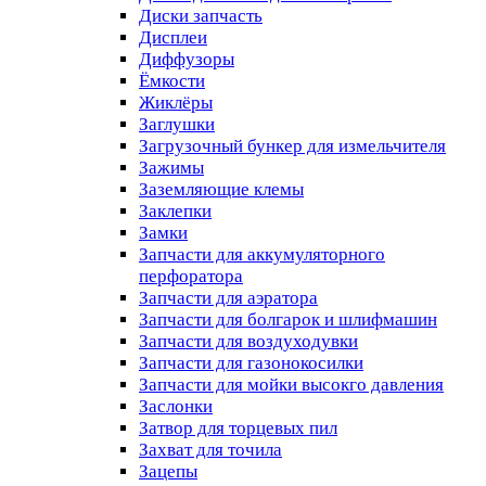
Диски запчасть
Дисплеи
Диффузоры
Ёмкости
Жиклёры
Заглушки
Загрузочный бункер для измельчителя
Зажимы
Заземляющие клемы
Заклепки
Замки
Запчасти для аккумуляторного
перфоратора
Запчасти для аэратора
Запчасти для болгарок и шлифмашин
Запчасти для воздуходувки
Запчасти для газонокосилки
Запчасти для мойки высокго давления
Заслонки
Затвор для торцевых пил
Захват для точила
Зацепы